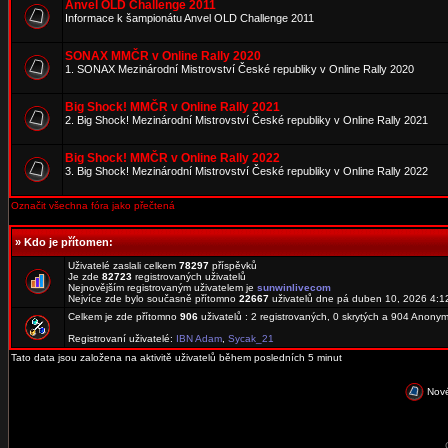
Anvel OLD Challenge 2011
Informace k šampionátu Anvel OLD Challenge 2011
SONAX MMČR v Online Rally 2020
1. SONAX Mezinárodní Mistrovství České republiky v Online Rally 2020
Big Shock! MMČR v Online Rally 2021
2. Big Shock! Mezinárodní Mistrovství České republiky v Online Rally 2021
Big Shock! MMČR v Online Rally 2022
3. Big Shock! Mezinárodní Mistrovství České republiky v Online Rally 2022
Označit všechna fóra jako přečtená
»
Kdo je přítomen:
Uživatelé zaslali celkem
78297
příspěvků
Je zde
82723
registrovaných uživatelů
Nejnovějším registrovaným uživatelem je
sunwinlivecom
Nejvíce zde bylo současně přítomno
22667
uživatelů dne pá duben 10, 2026 4:1
Celkem je zde přítomno
906
uživatelů : 2 registrovaných, 0 skrytých a 904 Anon
Registrovaní uživatelé:
IBN Adam
,
Sycak_21
Tato data jsou založena na aktivitě uživatelů během posledních 5 minut
Nové