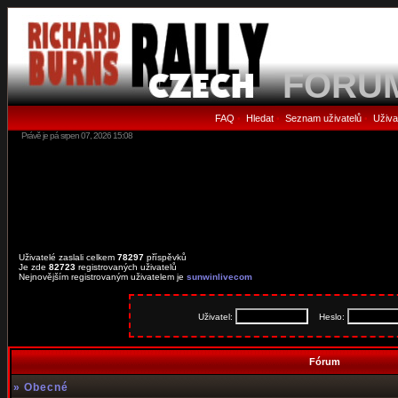
FORU
FAQ
Hledat
Seznam uživatelů
Uživa
•
•
•
Právě je pá srpen 07, 2026 15:08
Uživatelé zaslali celkem
78297
příspěvků
Je zde
82723
registrovaných uživatelů
Nejnovějším registrovaným uživatelem je
sunwinlivecom
Uživatel:
Heslo:
Fórum
»
Obecné