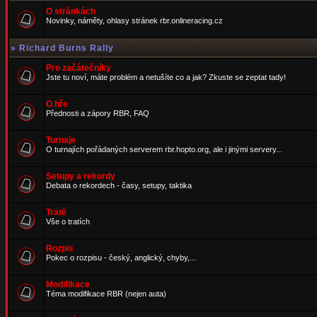
O stránkách
Novinky, náměty, ohlasy stránek rbr.onlineracing.cz
»
Richard Burns Rally
Pro začátečníky
Jste tu noví, máte problém a netušíte co a jak? Zkuste se zeptat tady!
O hře
Přednosti a zápory RBR, FAQ
Turnaje
O turnajích pořádaných serverem rbr.hopto.org, ale i jinými servery...
Setupy a rekordy
Debata o rekordech - časy, setupy, taktika
Tratě
Vše o tratích
Rozpis
Pokec o rozpisu - český, anglický, chyby,...
Modifikace
Téma modifikace RBR (nejen auta)