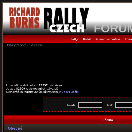
FORU
FAQ
Hledat
Seznam uživatelů
Uživa
•
•
•
Právě je pá srpen 07, 2026 1:12
Uživatelé zaslali celkem
78297
příspěvků
Je zde
82709
registrovaných uživatelů
Nejnovějším registrovaným uživatelem je
Josef Božík
Uživatel:
Heslo:
Fórum
»
Obecné