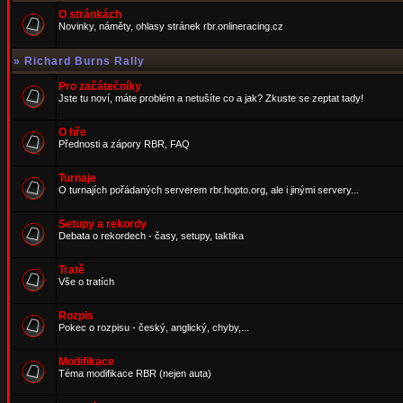
O stránkách
Novinky, náměty, ohlasy stránek rbr.onlineracing.cz
»
Richard Burns Rally
Pro začátečníky
Jste tu noví, máte problém a netušíte co a jak? Zkuste se zeptat tady!
O hře
Přednosti a zápory RBR, FAQ
Turnaje
O turnajích pořádaných serverem rbr.hopto.org, ale i jinými servery...
Setupy a rekordy
Debata o rekordech - časy, setupy, taktika
Tratě
Vše o tratích
Rozpis
Pokec o rozpisu - český, anglický, chyby,...
Modifikace
Téma modifikace RBR (nejen auta)