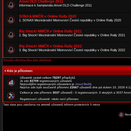
Anvel OLD Challenge 2011
Informace k šampionátu Anvel OLD Challenge 2011
SONAX MMČR v Online Rally 2020
1. SONAX Mezinárodní Mistrovství České republiky v Online Rally 2020
Big Shock! MMČR v Online Rally 2021
2. Big Shock! Mezinárodní Mistrovství České republiky v Online Rally 2021
Big Shock! MMČR v Online Rally 2022
3. Big Shock! Mezinárodní Mistrovství České republiky v Online Rally 2022
Označit všechna fóra jako přečtená
»
Kdo je přítomen:
Uživatelé zaslali celkem
78297
příspěvků
Je zde
82709
registrovaných uživatelů
Nejnovějším registrovaným uživatelem je
Josef Božík
Nejvíce zde bylo současně přítomno
22667
uživatelů dne pá duben 10, 2026 4:1
Celkem je zde přítomno
3037
uživatelů : 0 registrovaných, 0 skrytých a 3037 An
Registrovaní uživatelé: nikdo není přítomen
Tato data jsou založena na aktivitě uživatelů během posledních 5 minut
Nové