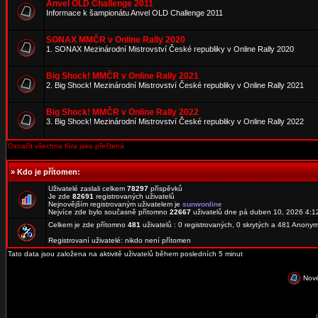
Anvel OLD Challenge 2011
Informace k šampionátu Anvel OLD Challenge 2011
SONAX MMČR v Online Rally 2020
1. SONAX Mezinárodní Mistrovství České republiky v Online Rally 2020
Big Shock! MMČR v Online Rally 2021
2. Big Shock! Mezinárodní Mistrovství České republiky v Online Rally 2021
Big Shock! MMČR v Online Rally 2022
3. Big Shock! Mezinárodní Mistrovství České republiky v Online Rally 2022
Označit všechna fóra jako přečtená
»
Kdo je přítomen:
Uživatelé zaslali celkem
78297
příspěvků
Je zde
82691
registrovaných uživatelů
Nejnovějším registrovaným uživatelem je
sunwonline
Nejvíce zde bylo současně přítomno
22667
uživatelů dne pá duben 10, 2026 4:1
Celkem je zde přítomno
481
uživatelů : 0 registrovaných, 0 skrytých a 481 Anon
Registrovaní uživatelé: nikdo není přítomen
Tato data jsou založena na aktivitě uživatelů během posledních 5 minut
Nové