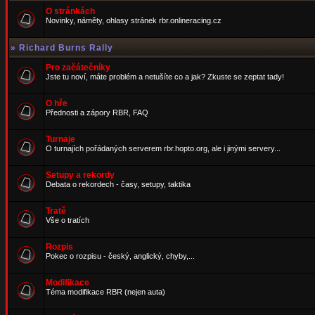
O stránkách
Novinky, náměty, ohlasy stránek rbr.onlineracing.cz
»
Richard Burns Rally
Pro začátečníky
Jste tu noví, máte problém a netušíte co a jak? Zkuste se zeptat tady!
O hře
Přednosti a zápory RBR, FAQ
Turnaje
O turnajích pořádaných serverem rbr.hopto.org, ale i jinými servery...
Setupy a rekordy
Debata o rekordech - časy, setupy, taktika
Tratě
Vše o tratích
Rozpis
Pokec o rozpisu - český, anglický, chyby,...
Modifikace
Téma modifikace RBR (nejen auta)