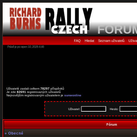
FORU
FAQ
Hledat
Seznam uživatelů
Uživa
•
•
•
Právě je po srpen 10, 2026 4:46
Uživatelé zaslali celkem
78297
příspěvků
Je zde
82691
registrovaných uživatelů
Nejnovějším registrovaným uživatelem je
sunwonline
Uživatel:
Heslo:
Fórum
»
Obecné