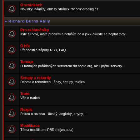
O stránkách
Novinky, náměty, ohlasy stránek rbr.onlineracing.cz
»
Richard Burns Rally
Pro začátečníky
Jste tu noví, máte problém a netušíte co a jak? Zkuste se zeptat tady!
O hře
Přednosti a zápory RBR, FAQ
Turnaje
O turnajích pořádaných serverem rbr.hopto.org, ale i jinými servery...
Setupy a rekordy
Debata o rekordech - časy, setupy, taktika
Tratě
Vše o tratích
Rozpis
Pokec o rozpisu - český, anglický, chyby,...
Modifikace
Téma modifikace RBR (nejen auta)