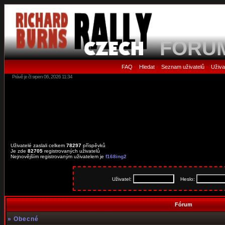
FORU
FAQ
Hledat
Seznam uživatelů
Uživa
•
•
•
Právě je čt srpen 06, 2026 11:34
Uživatelé zaslali celkem
78297
příspěvků
Je zde
82705
registrovaných uživatelů
Nejnovějším registrovaným uživatelem je
f168ing2
Uživatel:
Heslo:
Fórum
»
Obecné