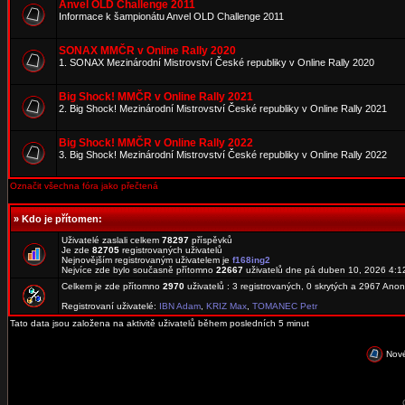
Anvel OLD Challenge 2011
Informace k šampionátu Anvel OLD Challenge 2011
SONAX MMČR v Online Rally 2020
1. SONAX Mezinárodní Mistrovství České republiky v Online Rally 2020
Big Shock! MMČR v Online Rally 2021
2. Big Shock! Mezinárodní Mistrovství České republiky v Online Rally 2021
Big Shock! MMČR v Online Rally 2022
3. Big Shock! Mezinárodní Mistrovství České republiky v Online Rally 2022
Označit všechna fóra jako přečtená
»
Kdo je přítomen:
Uživatelé zaslali celkem
78297
příspěvků
Je zde
82705
registrovaných uživatelů
Nejnovějším registrovaným uživatelem je
f168ing2
Nejvíce zde bylo současně přítomno
22667
uživatelů dne pá duben 10, 2026 4:1
Celkem je zde přítomno
2970
uživatelů : 3 registrovaných, 0 skrytých a 2967 An
Registrovaní uživatelé:
IBN Adam
,
KRIZ Max
,
TOMANEC Petr
Tato data jsou založena na aktivitě uživatelů během posledních 5 minut
Nové