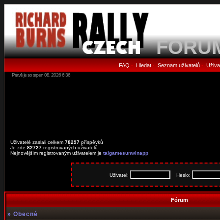
FORU
FAQ
Hledat
Seznam uživatelů
Uživa
•
•
•
Právě je so srpen 08, 2026 6:36
Uživatelé zaslali celkem
78297
příspěvků
Je zde
82727
registrovaných uživatelů
Nejnovějším registrovaným uživatelem je
taigamesunwinapp
Uživatel:
Heslo:
Fórum
»
Obecné