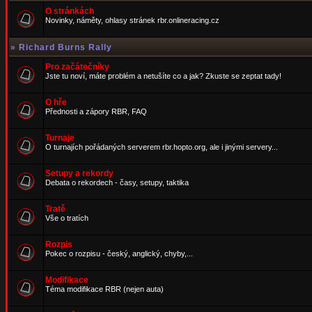
O stránkách
Novinky, náměty, ohlasy stránek rbr.onlineracing.cz
»
Richard Burns Rally
Pro začátečníky
Jste tu noví, máte problém a netušíte co a jak? Zkuste se zeptat tady!
O hře
Přednosti a zápory RBR, FAQ
Turnaje
O turnajích pořádaných serverem rbr.hopto.org, ale i jinými servery...
Setupy a rekordy
Debata o rekordech - časy, setupy, taktika
Tratě
Vše o tratích
Rozpis
Pokec o rozpisu - český, anglický, chyby,...
Modifikace
Téma modifikace RBR (nejen auta)