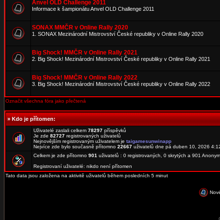
Anvel OLD Challenge 2011
Informace k šampionátu Anvel OLD Challenge 2011
SONAX MMČR v Online Rally 2020
1. SONAX Mezinárodní Mistrovství České republiky v Online Rally 2020
Big Shock! MMČR v Online Rally 2021
2. Big Shock! Mezinárodní Mistrovství České republiky v Online Rally 2021
Big Shock! MMČR v Online Rally 2022
3. Big Shock! Mezinárodní Mistrovství České republiky v Online Rally 2022
Označit všechna fóra jako přečtená
»
Kdo je přítomen:
Uživatelé zaslali celkem
78297
příspěvků
Je zde
82727
registrovaných uživatelů
Nejnovějším registrovaným uživatelem je
taigamesunwinapp
Nejvíce zde bylo současně přítomno
22667
uživatelů dne pá duben 10, 2026 4:1
Celkem je zde přítomno
901
uživatelů : 0 registrovaných, 0 skrytých a 901 Anon
Registrovaní uživatelé: nikdo není přítomen
Tato data jsou založena na aktivitě uživatelů během posledních 5 minut
Nové