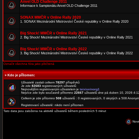
Anvel OLD Challenge 2011
Informace k šampionátu Anvel OLD Challenge 2011
SONAX MMČR v Online Rally 2020
1. SONAX Mezinárodní Mistrovství České republiky v Online Rally 2020
Big Shock! MMČR v Online Rally 2021
2. Big Shock! Mezinárodní Mistrovství České republiky v Online Rally 2021
Big Shock! MMČR v Online Rally 2022
3. Big Shock! Mezinárodní Mistrovství České republiky v Online Rally 2022
Označit všechna fóra jako přečtená
»
Kdo je přítomen:
Uživatelé zaslali celkem
78297
příspěvků
Je zde
82683
registrovaných uživatelů
Nejnovějším registrovaným uživatelem je
taixiuvinorg1
Nejvíce zde bylo současně přítomno
22667
uživatelů dne pá duben 10, 2026 4:1
Celkem je zde přítomno
508
uživatelů : 0 registrovaných, 0 skrytých a 508 Anon
Registrovaní uživatelé: nikdo není přítomen
Tato data jsou založena na aktivitě uživatelů během posledních 5 minut
Nové