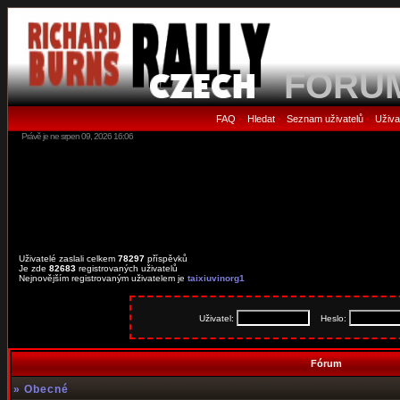
FORU
FAQ
Hledat
Seznam uživatelů
Uživa
•
•
•
Právě je ne srpen 09, 2026 16:06
Uživatelé zaslali celkem
78297
příspěvků
Je zde
82683
registrovaných uživatelů
Nejnovějším registrovaným uživatelem je
taixiuvinorg1
Uživatel:
Heslo:
Fórum
»
Obecné