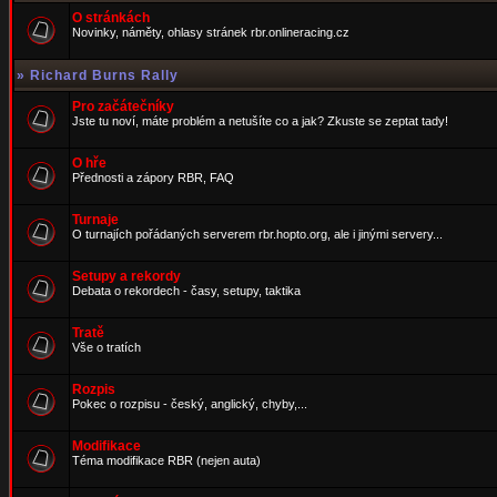
O stránkách
Novinky, náměty, ohlasy stránek rbr.onlineracing.cz
»
Richard Burns Rally
Pro začátečníky
Jste tu noví, máte problém a netušíte co a jak? Zkuste se zeptat tady!
O hře
Přednosti a zápory RBR, FAQ
Turnaje
O turnajích pořádaných serverem rbr.hopto.org, ale i jinými servery...
Setupy a rekordy
Debata o rekordech - časy, setupy, taktika
Tratě
Vše o tratích
Rozpis
Pokec o rozpisu - český, anglický, chyby,...
Modifikace
Téma modifikace RBR (nejen auta)