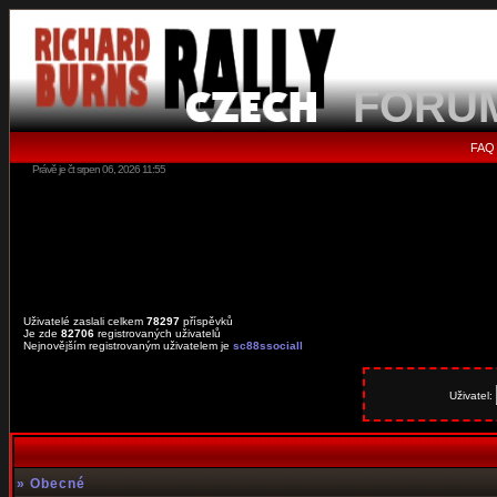
FORU
FAQ
Právě je čt srpen 06, 2026 11:55
Uživatelé zaslali celkem
78297
příspěvků
Je zde
82706
registrovaných uživatelů
Nejnovějším registrovaným uživatelem je
sc88ssociall
Uživatel:
»
Obecné