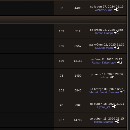
so leden 27, 2024 21:19
86
4498
ZPEVAK Jan
po srpen 03, 2026 22:55
133
512
Tomáš Polepil
pá květen 02, 2025 21:35
355
3557
SOLAR Milan
st únor 11, 2026 13:17
439
13143
Roman Krivohlavy
po únor 16, 2026 20:36
93
1450
zatluky
út březen 03, 2026 6:25
102
5845
Zdeněk Žužák Šimoník
so duben 15, 2023 21:21
28
699
Sycak_21
so duben 11, 2026 21:15
337
14709
Michal Sramko