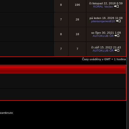
čt listopad 22, 2018 6:59
8
196
KORAL Vaclav
pá leden 16, 2026 11:08
7
28
pitersonjames910
so říjen 30, 2021 1:08
8
18
AUTOKLUB ČR
čt září 15, 2022 21:43
7
7
AUTOKLUB ČR
Časy uváděny v GMT + 1 hodina
 zamknuto