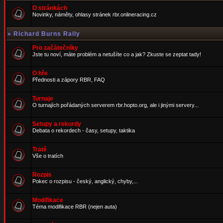
O stránkách
Novinky, náměty, ohlasy stránek rbr.onlineracing.cz
»
Richard Burns Rally
Pro začátečníky
Jste tu noví, máte problém a netušíte co a jak? Zkuste se zeptat tady!
O hře
Přednosti a zápory RBR, FAQ
Turnaje
O turnajích pořádaných serverem rbr.hopto.org, ale i jinými servery...
Setupy a rekordy
Debata o rekordech - časy, setupy, taktika
Tratě
Vše o tratích
Rozpis
Pokec o rozpisu - český, anglický, chyby,...
Modifikace
Téma modifikace RBR (nejen auta)