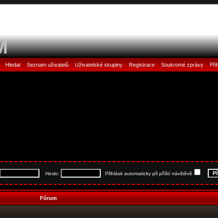
M
Hledat
Seznam uživatelů
Uživatelské skupiny
Registrace
Soukromé zprávy
Při
•
•
•
•
•
•
Heslo:
Přihlásit automaticky při příští návštěvě
Fórum