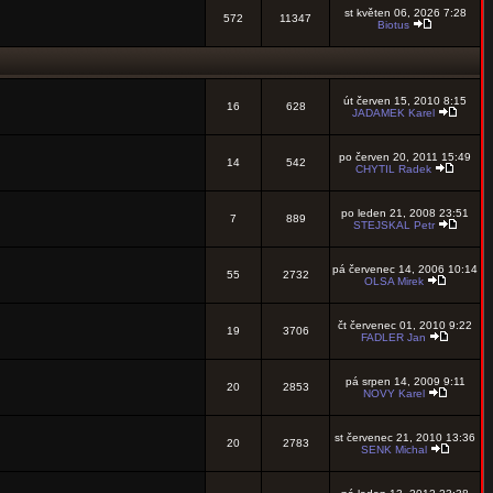
st květen 06, 2026 7:28
572
11347
Biotus
út červen 15, 2010 8:15
16
628
JADAMEK Karel
po červen 20, 2011 15:49
14
542
CHYTIL Radek
po leden 21, 2008 23:51
7
889
STEJSKAL Petr
pá červenec 14, 2006 10:14
55
2732
OLSA Mirek
čt červenec 01, 2010 9:22
19
3706
FADLER Jan
pá srpen 14, 2009 9:11
20
2853
NOVY Karel
st červenec 21, 2010 13:36
20
2783
SENK Michal