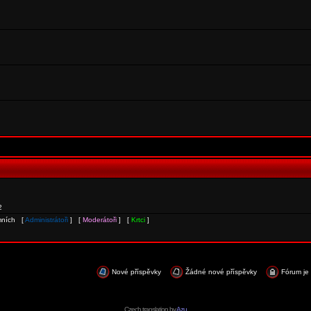
2
ymních [
Administrátoři
] [
Moderátoři
] [
Krtci
]
Nové příspěvky
Žádné nové příspěvky
Fórum je
Czech translation by
Azu