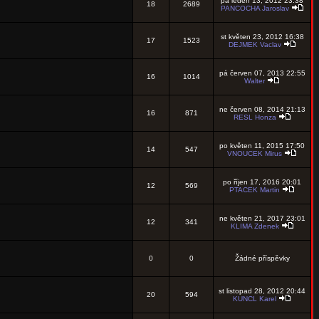
pá leden 13, 2012 23:38
18
2689
PANCOCHA Jaroslav
st květen 23, 2012 16:38
17
1523
DEJMEK Vaclav
pá červen 07, 2013 22:55
16
1014
Walter
ne červen 08, 2014 21:13
16
871
RESL Honza
po květen 11, 2015 17:50
14
547
VNOUCEK Mirus
po říjen 17, 2016 20:01
12
569
PTACEK Martin
ne květen 21, 2017 23:01
12
341
KLIMA Zdenek
0
0
Žádné příspěvky
st listopad 28, 2012 20:44
20
594
KUNCL Karel