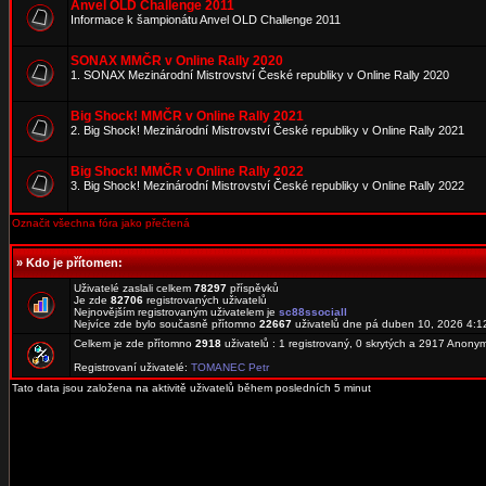
Anvel OLD Challenge 2011
Informace k šampionátu Anvel OLD Challenge 2011
SONAX MMČR v Online Rally 2020
1. SONAX Mezinárodní Mistrovství České republiky v Online Rally 2020
Big Shock! MMČR v Online Rally 2021
2. Big Shock! Mezinárodní Mistrovství České republiky v Online Rally 2021
Big Shock! MMČR v Online Rally 2022
3. Big Shock! Mezinárodní Mistrovství České republiky v Online Rally 2022
Označit všechna fóra jako přečtená
»
Kdo je přítomen:
Uživatelé zaslali celkem
78297
příspěvků
Je zde
82706
registrovaných uživatelů
Nejnovějším registrovaným uživatelem je
sc88ssociall
Nejvíce zde bylo současně přítomno
22667
uživatelů dne pá duben 10, 2026 4:1
Celkem je zde přítomno
2918
uživatelů : 1 registrovaný, 0 skrytých a 2917 Anon
Registrovaní uživatelé:
TOMANEC Petr
Tato data jsou založena na aktivitě uživatelů během posledních 5 minut