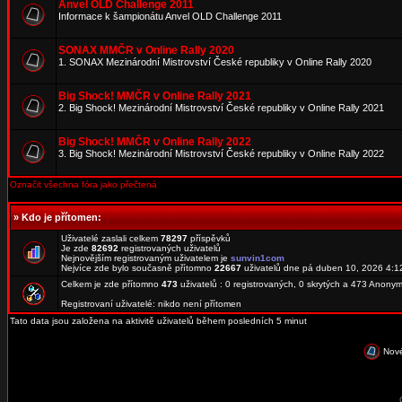
Anvel OLD Challenge 2011
Informace k šampionátu Anvel OLD Challenge 2011
SONAX MMČR v Online Rally 2020
1. SONAX Mezinárodní Mistrovství České republiky v Online Rally 2020
Big Shock! MMČR v Online Rally 2021
2. Big Shock! Mezinárodní Mistrovství České republiky v Online Rally 2021
Big Shock! MMČR v Online Rally 2022
3. Big Shock! Mezinárodní Mistrovství České republiky v Online Rally 2022
Označit všechna fóra jako přečtená
»
Kdo je přítomen:
Uživatelé zaslali celkem
78297
příspěvků
Je zde
82692
registrovaných uživatelů
Nejnovějším registrovaným uživatelem je
sunvin1com
Nejvíce zde bylo současně přítomno
22667
uživatelů dne pá duben 10, 2026 4:1
Celkem je zde přítomno
473
uživatelů : 0 registrovaných, 0 skrytých a 473 Anon
Registrovaní uživatelé: nikdo není přítomen
Tato data jsou založena na aktivitě uživatelů během posledních 5 minut
Nové