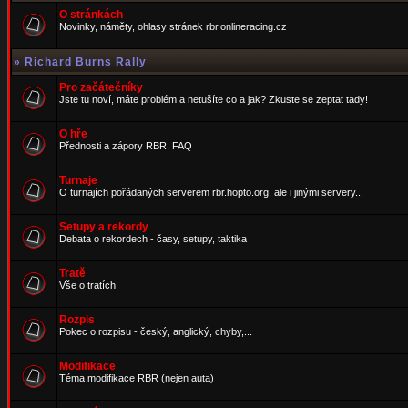
O stránkách
Novinky, náměty, ohlasy stránek rbr.onlineracing.cz
»
Richard Burns Rally
Pro začátečníky
Jste tu noví, máte problém a netušíte co a jak? Zkuste se zeptat tady!
O hře
Přednosti a zápory RBR, FAQ
Turnaje
O turnajích pořádaných serverem rbr.hopto.org, ale i jinými servery...
Setupy a rekordy
Debata o rekordech - časy, setupy, taktika
Tratě
Vše o tratích
Rozpis
Pokec o rozpisu - český, anglický, chyby,...
Modifikace
Téma modifikace RBR (nejen auta)