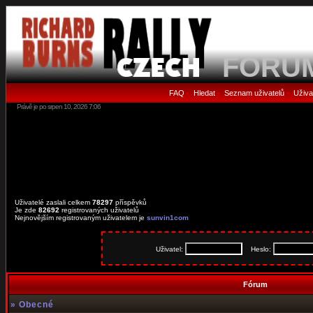
FORU
FAQ
Hledat
Seznam uživatelů
Uživa
•
•
•
Právě je po srpen 10, 2026 7:06
Uživatelé zaslali celkem
78297
příspěvků
Je zde
82692
registrovaných uživatelů
Nejnovějším registrovaným uživatelem je
sunvin1com
Uživatel:
Heslo:
Fórum
»
Obecné