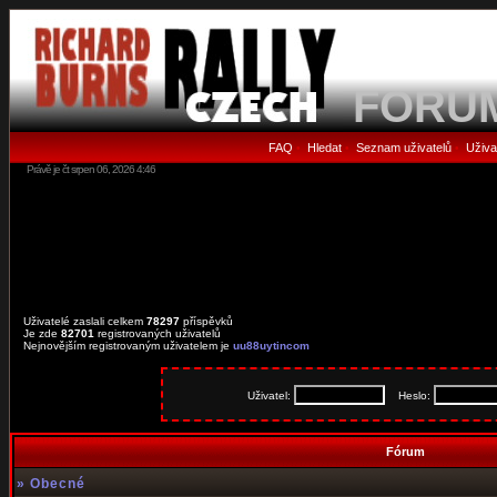
FORU
FAQ
Hledat
Seznam uživatelů
Uživa
•
•
•
Právě je čt srpen 06, 2026 4:46
Uživatelé zaslali celkem
78297
příspěvků
Je zde
82701
registrovaných uživatelů
Nejnovějším registrovaným uživatelem je
uu88uytincom
Uživatel:
Heslo:
Fórum
»
Obecné