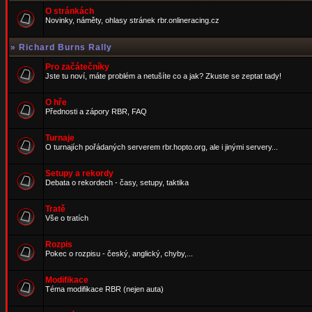
O stránkách
Novinky, náměty, ohlasy stránek rbr.onlineracing.cz
»
Richard Burns Rally
Pro začátečníky
Jste tu noví, máte problém a netušíte co a jak? Zkuste se zeptat tady!
O hře
Přednosti a zápory RBR, FAQ
Turnaje
O turnajích pořádaných serverem rbr.hopto.org, ale i jinými servery...
Setupy a rekordy
Debata o rekordech - časy, setupy, taktika
Tratě
Vše o tratích
Rozpis
Pokec o rozpisu - český, anglický, chyby,...
Modifikace
Téma modifikace RBR (nejen auta)