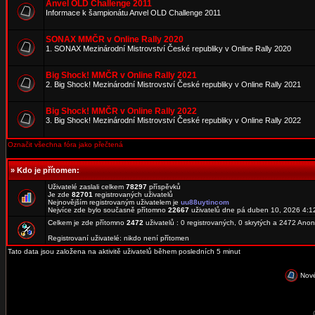
Anvel OLD Challenge 2011
Informace k šampionátu Anvel OLD Challenge 2011
SONAX MMČR v Online Rally 2020
1. SONAX Mezinárodní Mistrovství České republiky v Online Rally 2020
Big Shock! MMČR v Online Rally 2021
2. Big Shock! Mezinárodní Mistrovství České republiky v Online Rally 2021
Big Shock! MMČR v Online Rally 2022
3. Big Shock! Mezinárodní Mistrovství České republiky v Online Rally 2022
Označit všechna fóra jako přečtená
»
Kdo je přítomen:
Uživatelé zaslali celkem
78297
příspěvků
Je zde
82701
registrovaných uživatelů
Nejnovějším registrovaným uživatelem je
uu88uytincom
Nejvíce zde bylo současně přítomno
22667
uživatelů dne pá duben 10, 2026 4:1
Celkem je zde přítomno
2472
uživatelů : 0 registrovaných, 0 skrytých a 2472 An
Registrovaní uživatelé: nikdo není přítomen
Tato data jsou založena na aktivitě uživatelů během posledních 5 minut
Nové