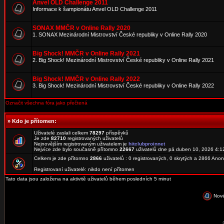
Anvel OLD Challenge 2011
Informace k šampionátu Anvel OLD Challenge 2011
SONAX MMČR v Online Rally 2020
1. SONAX Mezinárodní Mistrovství České republiky v Online Rally 2020
Big Shock! MMČR v Online Rally 2021
2. Big Shock! Mezinárodní Mistrovství České republiky v Online Rally 2021
Big Shock! MMČR v Online Rally 2022
3. Big Shock! Mezinárodní Mistrovství České republiky v Online Rally 2022
Označit všechna fóra jako přečtená
»
Kdo je přítomen:
Uživatelé zaslali celkem
78297
příspěvků
Je zde
82710
registrovaných uživatelů
Nejnovějším registrovaným uživatelem je
hitclubproinnet
Nejvíce zde bylo současně přítomno
22667
uživatelů dne pá duben 10, 2026 4:1
Celkem je zde přítomno
2866
uživatelů : 0 registrovaných, 0 skrytých a 2866 An
Registrovaní uživatelé: nikdo není přítomen
Tato data jsou založena na aktivitě uživatelů během posledních 5 minut
Nové