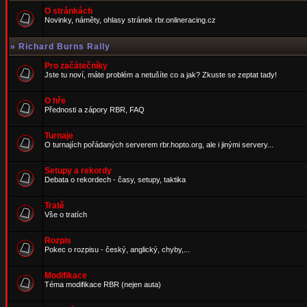
O stránkách
Novinky, náměty, ohlasy stránek rbr.onlineracing.cz
»
Richard Burns Rally
Pro začátečníky
Jste tu noví, máte problém a netušíte co a jak? Zkuste se zeptat tady!
O hře
Přednosti a zápory RBR, FAQ
Turnaje
O turnajích pořádaných serverem rbr.hopto.org, ale i jinými servery...
Setupy a rekordy
Debata o rekordech - časy, setupy, taktika
Tratě
Vše o tratích
Rozpis
Pokec o rozpisu - český, anglický, chyby,...
Modifikace
Téma modifikace RBR (nejen auta)