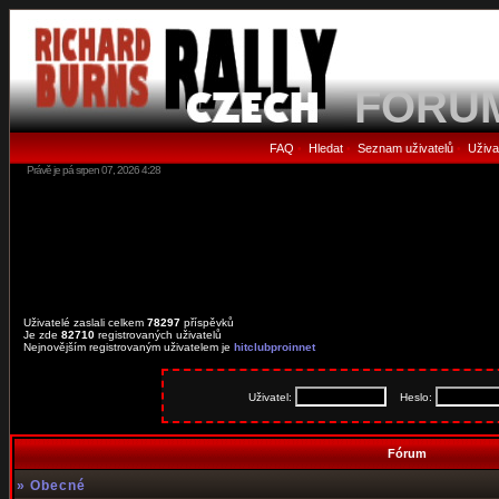
FORU
FAQ
Hledat
Seznam uživatelů
Uživa
•
•
•
Právě je pá srpen 07, 2026 4:28
Uživatelé zaslali celkem
78297
příspěvků
Je zde
82710
registrovaných uživatelů
Nejnovějším registrovaným uživatelem je
hitclubproinnet
Uživatel:
Heslo:
Fórum
»
Obecné