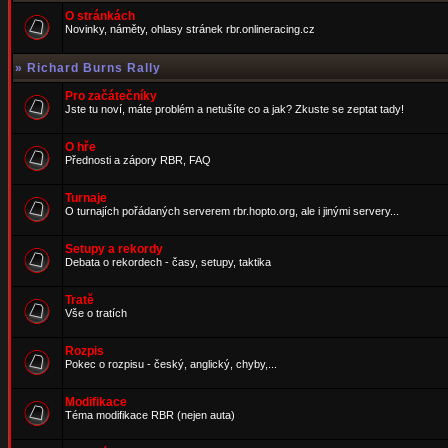
O stránkách
Novinky, náměty, ohlasy stránek rbr.onlineracing.cz
»
Richard Burns Rally
Pro začátečníky
Jste tu noví, máte problém a netušíte co a jak? Zkuste se zeptat tady!
O hře
Přednosti a zápory RBR, FAQ
Turnaje
O turnajích pořádaných serverem rbr.hopto.org, ale i jinými servery...
Setupy a rekordy
Debata o rekordech - časy, setupy, taktika
Tratě
Vše o tratích
Rozpis
Pokec o rozpisu - český, anglický, chyby,...
Modifikace
Téma modifikace RBR (nejen auta)