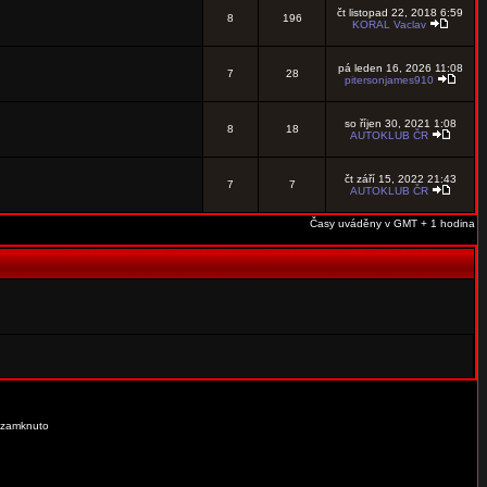
čt listopad 22, 2018 6:59
8
196
KORAL Vaclav
pá leden 16, 2026 11:08
7
28
pitersonjames910
so říjen 30, 2021 1:08
8
18
AUTOKLUB ČR
čt září 15, 2022 21:43
7
7
AUTOKLUB ČR
Časy uváděny v GMT + 1 hodina
 zamknuto