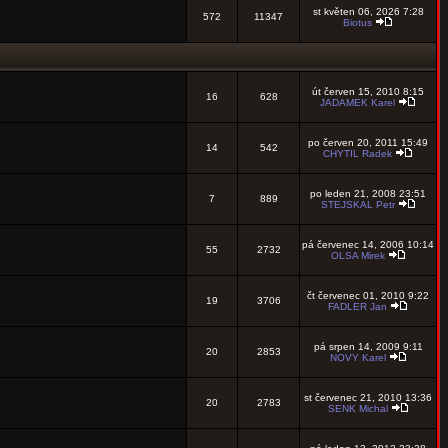
st květen 06, 2026 7:28
572
11347
Biotus
út červen 15, 2010 8:15
16
628
JADAMEK Karel
po červen 20, 2011 15:49
14
542
CHYTIL Radek
po leden 21, 2008 23:51
7
889
STEJSKAL Petr
pá červenec 14, 2006 10:14
55
2732
OLSA Mirek
čt červenec 01, 2010 9:22
19
3706
FADLER Jan
pá srpen 14, 2009 9:11
20
2853
NOVY Karel
st červenec 21, 2010 13:36
20
2783
SENK Michal