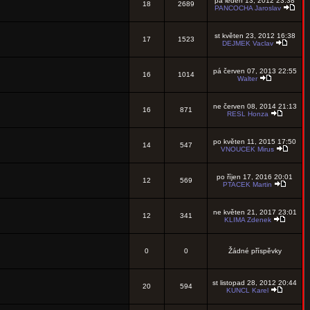
pá leden 13, 2012 23:38
18
2689
PANCOCHA Jaroslav
st květen 23, 2012 16:38
17
1523
DEJMEK Vaclav
pá červen 07, 2013 22:55
16
1014
Walter
ne červen 08, 2014 21:13
16
871
RESL Honza
po květen 11, 2015 17:50
14
547
VNOUCEK Mirus
po říjen 17, 2016 20:01
12
569
PTACEK Martin
ne květen 21, 2017 23:01
12
341
KLIMA Zdenek
0
0
Žádné příspěvky
st listopad 28, 2012 20:44
20
594
KUNCL Karel