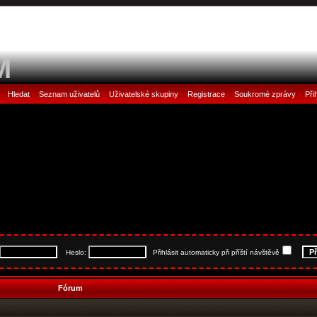
M
Hledat
Seznam uživatelů
Uživatelské skupiny
Registrace
Soukromé zprávy
Při
•
•
•
•
•
•
Heslo:
Přihlásit automaticky při příští návštěvě
Fórum