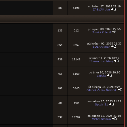
so leden 27, 2024 21:19
86
4498
ZPEVAK Jan
po srpen 03, 2026 22:55
133
512
Tomáš Polepil
pá květen 02, 2025 21:35
355
3557
SOLAR Milan
st únor 11, 2026 13:17
439
13143
Roman Krivohlavy
po únor 16, 2026 20:36
93
1450
zatluky
út březen 03, 2026 6:25
102
5845
Zdeněk Žužák Šimoník
so duben 15, 2023 21:21
28
699
Sycak_21
so duben 11, 2026 21:15
337
14709
Michal Sramko