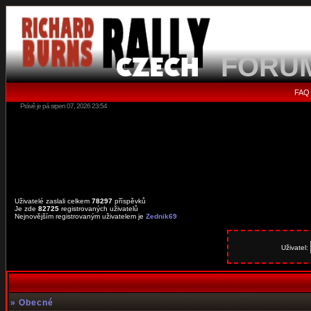
FORU
FAQ
Právě je pá srpen 07, 2026 23:54
Uživatelé zaslali celkem
78297
příspěvků
Je zde
82725
registrovaných uživatelů
Nejnovějším registrovaným uživatelem je
Zednik69
Uživatel:
»
Obecné