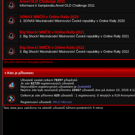
Anvel OLD Challenge 2011
Informace k šampionátu Anvel OLD Challenge 2011
SONAX MMČR v Online Rally 2020
1. SONAX Mezinárodní Mistrovství České republiky v Online Rally 2020
Big Shock! MMČR v Online Rally 2021
2. Big Shock! Mezinárodní Mistrovství České republiky v Online Rally 2021
Big Shock! MMČR v Online Rally 2022
3. Big Shock! Mezinárodní Mistrovství České republiky v Online Rally 2022
Označit všechna fóra jako přečtená
»
Kdo je přítomen:
Uživatelé zaslali celkem
78297
příspěvků
Je zde
82725
registrovaných uživatelů
Nejnovějším registrovaným uživatelem je
Zednik69
Nejvíce zde bylo současně přítomno
22667
uživatelů dne pá duben 10, 2026 4:1
Celkem je zde přítomno
620
uživatelů : 1 registrovaný, 0 skrytých a 619 Anonymn
Registrovaní uživatelé:
MILO Michal1
Tato data jsou založena na aktivitě uživatelů během posledních 5 minut