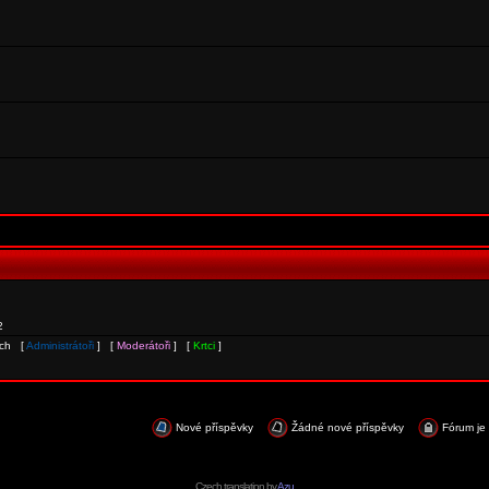
2
ích [
Administrátoři
] [
Moderátoři
] [
Krtci
]
Nové příspěvky
Žádné nové příspěvky
Fórum je
Czech translation by
Azu