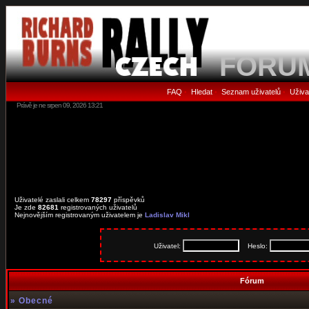
FORU
FAQ
Hledat
Seznam uživatelů
Uživa
•
•
•
Právě je ne srpen 09, 2026 13:21
Uživatelé zaslali celkem
78297
příspěvků
Je zde
82681
registrovaných uživatelů
Nejnovějším registrovaným uživatelem je
Ladislav Mikl
Uživatel:
Heslo:
Fórum
»
Obecné