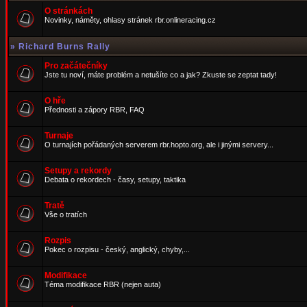
O stránkách
Novinky, náměty, ohlasy stránek rbr.onlineracing.cz
»
Richard Burns Rally
Pro začátečníky
Jste tu noví, máte problém a netušíte co a jak? Zkuste se zeptat tady!
O hře
Přednosti a zápory RBR, FAQ
Turnaje
O turnajích pořádaných serverem rbr.hopto.org, ale i jinými servery...
Setupy a rekordy
Debata o rekordech - časy, setupy, taktika
Tratě
Vše o tratích
Rozpis
Pokec o rozpisu - český, anglický, chyby,...
Modifikace
Téma modifikace RBR (nejen auta)