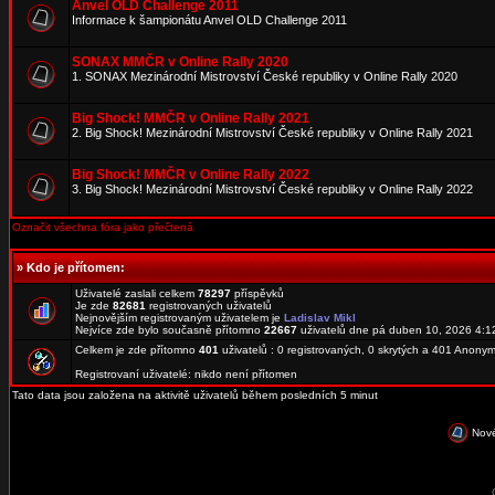
Anvel OLD Challenge 2011
Informace k šampionátu Anvel OLD Challenge 2011
SONAX MMČR v Online Rally 2020
1. SONAX Mezinárodní Mistrovství České republiky v Online Rally 2020
Big Shock! MMČR v Online Rally 2021
2. Big Shock! Mezinárodní Mistrovství České republiky v Online Rally 2021
Big Shock! MMČR v Online Rally 2022
3. Big Shock! Mezinárodní Mistrovství České republiky v Online Rally 2022
Označit všechna fóra jako přečtená
»
Kdo je přítomen:
Uživatelé zaslali celkem
78297
příspěvků
Je zde
82681
registrovaných uživatelů
Nejnovějším registrovaným uživatelem je
Ladislav Mikl
Nejvíce zde bylo současně přítomno
22667
uživatelů dne pá duben 10, 2026 4:1
Celkem je zde přítomno
401
uživatelů : 0 registrovaných, 0 skrytých a 401 Anon
Registrovaní uživatelé: nikdo není přítomen
Tato data jsou založena na aktivitě uživatelů během posledních 5 minut
Nové