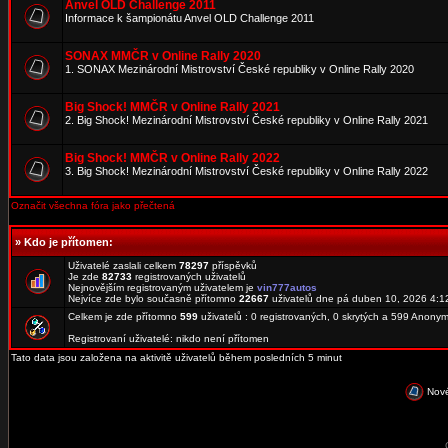
Anvel OLD Challenge 2011
Informace k šampionátu Anvel OLD Challenge 2011
SONAX MMČR v Online Rally 2020
1. SONAX Mezinárodní Mistrovství České republiky v Online Rally 2020
Big Shock! MMČR v Online Rally 2021
2. Big Shock! Mezinárodní Mistrovství České republiky v Online Rally 2021
Big Shock! MMČR v Online Rally 2022
3. Big Shock! Mezinárodní Mistrovství České republiky v Online Rally 2022
Označit všechna fóra jako přečtená
»
Kdo je přítomen:
Uživatelé zaslali celkem
78297
příspěvků
Je zde
82733
registrovaných uživatelů
Nejnovějším registrovaným uživatelem je
vin777autos
Nejvíce zde bylo současně přítomno
22667
uživatelů dne pá duben 10, 2026 4:1
Celkem je zde přítomno
599
uživatelů : 0 registrovaných, 0 skrytých a 599 Anon
Registrovaní uživatelé: nikdo není přítomen
Tato data jsou založena na aktivitě uživatelů během posledních 5 minut
Nové