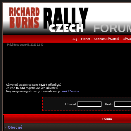
FORU
FAQ
Hledat
Seznam uživatelů
Uživa
•
•
•
Právě je so srpen 08, 2026 12:49
Uživatelé zaslali celkem
78297
příspěvků
Je zde
82733
registrovaných uživatelů
Nejnovějším registrovaným uživatelem je
vin777autos
Uživatel:
Heslo:
Fórum
»
Obecné