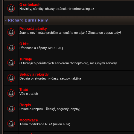
O stránkách
Novinky, náměty, ohlasy stránek rbr.onlineracing.cz
»
Richard Burns Rally
Pro začátečníky
Jste tu noví, máte problém a netušíte co a jak? Zkuste se zeptat tady!
O hře
Přednosti a zápory RBR, FAQ
Turnaje
O turnajích pořádaných serverem rbr.hopto.org, ale i jinými servery...
Setupy a rekordy
Debata o rekordech - časy, setupy, taktika
Tratě
Vše o tratích
Rozpis
Pokec o rozpisu - český, anglický, chyby,...
Modifikace
Téma modifikace RBR (nejen auta)