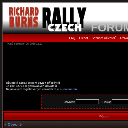
FORU
FAQ
Hledat
Seznam uživatelů
Uživa
•
•
•
Právě je so srpen 08, 2026 12:12
Uživatelé zaslali celkem
78297
příspěvků
Je zde
82732
registrovaných uživatelů
Nejnovějším registrovaným uživatelem je
sunwimcom
Uživatel:
Heslo:
Fórum
»
Obecné