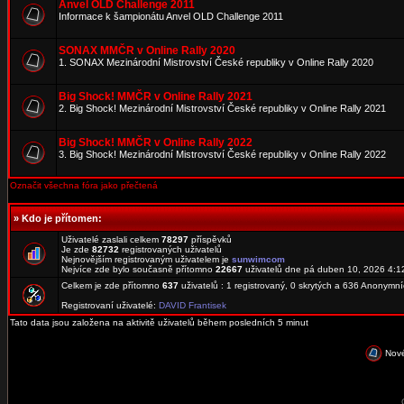
Anvel OLD Challenge 2011
Informace k šampionátu Anvel OLD Challenge 2011
SONAX MMČR v Online Rally 2020
1. SONAX Mezinárodní Mistrovství České republiky v Online Rally 2020
Big Shock! MMČR v Online Rally 2021
2. Big Shock! Mezinárodní Mistrovství České republiky v Online Rally 2021
Big Shock! MMČR v Online Rally 2022
3. Big Shock! Mezinárodní Mistrovství České republiky v Online Rally 2022
Označit všechna fóra jako přečtená
»
Kdo je přítomen:
Uživatelé zaslali celkem
78297
příspěvků
Je zde
82732
registrovaných uživatelů
Nejnovějším registrovaným uživatelem je
sunwimcom
Nejvíce zde bylo současně přítomno
22667
uživatelů dne pá duben 10, 2026 4:1
Celkem je zde přítomno
637
uživatelů : 1 registrovaný, 0 skrytých a 636 Anonymn
Registrovaní uživatelé:
DAVID Frantisek
Tato data jsou založena na aktivitě uživatelů během posledních 5 minut
Nové