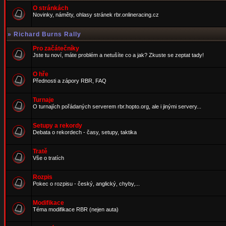
O stránkách
Novinky, náměty, ohlasy stránek rbr.onlineracing.cz
»
Richard Burns Rally
Pro začátečníky
Jste tu noví, máte problém a netušíte co a jak? Zkuste se zeptat tady!
O hře
Přednosti a zápory RBR, FAQ
Turnaje
O turnajích pořádaných serverem rbr.hopto.org, ale i jinými servery...
Setupy a rekordy
Debata o rekordech - časy, setupy, taktika
Tratě
Vše o tratích
Rozpis
Pokec o rozpisu - český, anglický, chyby,...
Modifikace
Téma modifikace RBR (nejen auta)