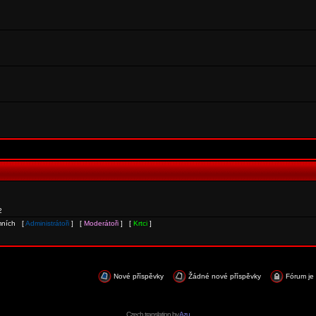
2
ymních [
Administrátoři
] [
Moderátoři
] [
Krtci
]
Nové příspěvky
Žádné nové příspěvky
Fórum je
Czech translation by
Azu