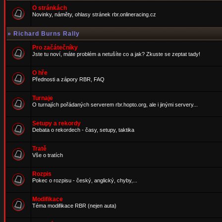
O stránkách
Novinky, náměty, ohlasy stránek rbr.onlineracing.cz
»
Richard Burns Rally
Pro začátečníky
Jste tu noví, máte problém a netušíte co a jak? Zkuste se zeptat tady!
O hře
Přednosti a zápory RBR, FAQ
Turnaje
O turnajích pořádaných serverem rbr.hopto.org, ale i jinými servery...
Setupy a rekordy
Debata o rekordech - časy, setupy, taktika
Tratě
Vše o tratích
Rozpis
Pokec o rozpisu - český, anglický, chyby,...
Modifikace
Téma modifikace RBR (nejen auta)