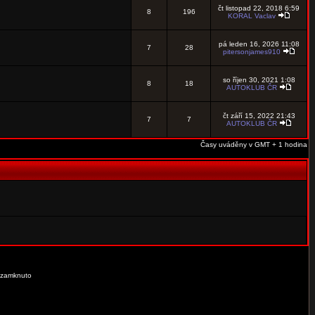
čt listopad 22, 2018 6:59
8
196
KORAL Vaclav
pá leden 16, 2026 11:08
7
28
pitersonjames910
so říjen 30, 2021 1:08
8
18
AUTOKLUB ČR
čt září 15, 2022 21:43
7
7
AUTOKLUB ČR
Časy uváděny v GMT + 1 hodina
 zamknuto