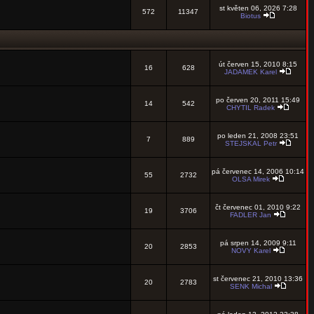
st květen 06, 2026 7:28
572
11347
Biotus
út červen 15, 2010 8:15
16
628
JADAMEK Karel
po červen 20, 2011 15:49
14
542
CHYTIL Radek
po leden 21, 2008 23:51
7
889
STEJSKAL Petr
pá červenec 14, 2006 10:14
55
2732
OLSA Mirek
čt červenec 01, 2010 9:22
19
3706
FADLER Jan
pá srpen 14, 2009 9:11
20
2853
NOVY Karel
st červenec 21, 2010 13:36
20
2783
SENK Michal