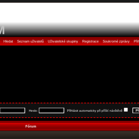
M
Hledat
Seznam uživatelů
Uživatelské skupiny
Registrace
Soukromé zprávy
Při
•
•
•
•
•
•
Heslo:
Přihlásit automaticky při příští návštěvě
Fórum