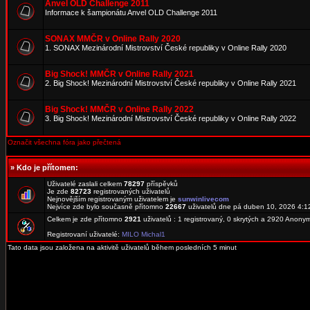
Anvel OLD Challenge 2011
Informace k šampionátu Anvel OLD Challenge 2011
SONAX MMČR v Online Rally 2020
1. SONAX Mezinárodní Mistrovství České republiky v Online Rally 2020
Big Shock! MMČR v Online Rally 2021
2. Big Shock! Mezinárodní Mistrovství České republiky v Online Rally 2021
Big Shock! MMČR v Online Rally 2022
3. Big Shock! Mezinárodní Mistrovství České republiky v Online Rally 2022
Označit všechna fóra jako přečtená
»
Kdo je přítomen:
Uživatelé zaslali celkem
78297
příspěvků
Je zde
82723
registrovaných uživatelů
Nejnovějším registrovaným uživatelem je
sunwinlivecom
Nejvíce zde bylo současně přítomno
22667
uživatelů dne pá duben 10, 2026 4:1
Celkem je zde přítomno
2921
uživatelů : 1 registrovaný, 0 skrytých a 2920 Anon
Registrovaní uživatelé:
MILO Michal1
Tato data jsou založena na aktivitě uživatelů během posledních 5 minut