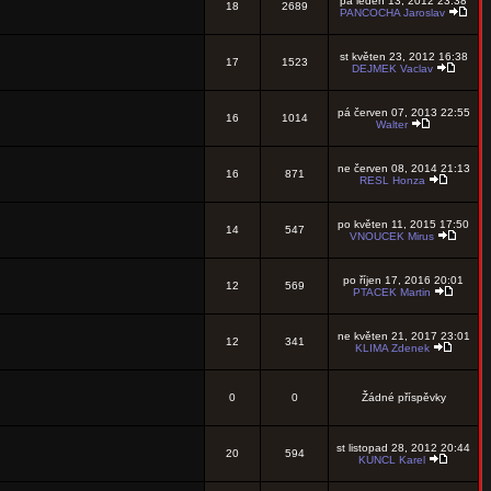
pá leden 13, 2012 23:38
18
2689
PANCOCHA Jaroslav
st květen 23, 2012 16:38
17
1523
DEJMEK Vaclav
pá červen 07, 2013 22:55
16
1014
Walter
ne červen 08, 2014 21:13
16
871
RESL Honza
po květen 11, 2015 17:50
14
547
VNOUCEK Mirus
po říjen 17, 2016 20:01
12
569
PTACEK Martin
ne květen 21, 2017 23:01
12
341
KLIMA Zdenek
0
0
Žádné příspěvky
st listopad 28, 2012 20:44
20
594
KUNCL Karel