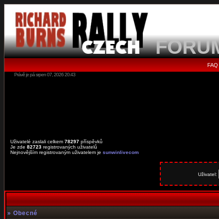
FORU
FAQ
Právě je pá srpen 07, 2026 20:43
Uživatelé zaslali celkem
78297
příspěvků
Je zde
82723
registrovaných uživatelů
Nejnovějším registrovaným uživatelem je
sunwinlivecom
Uživatel:
»
Obecné