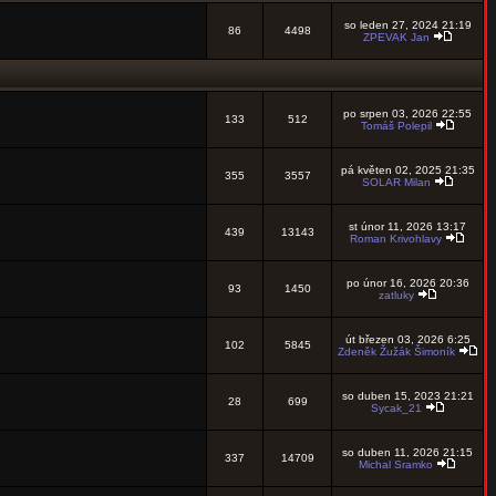
so leden 27, 2024 21:19
86
4498
ZPEVAK Jan
po srpen 03, 2026 22:55
133
512
Tomáš Polepil
pá květen 02, 2025 21:35
355
3557
SOLAR Milan
st únor 11, 2026 13:17
439
13143
Roman Krivohlavy
po únor 16, 2026 20:36
93
1450
zatluky
út březen 03, 2026 6:25
102
5845
Zdeněk Žužák Šimoník
so duben 15, 2023 21:21
28
699
Sycak_21
so duben 11, 2026 21:15
337
14709
Michal Sramko