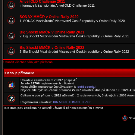
Anvel OLD Challenge 2011
Informace k šampionátu Anvel OLD Challenge 2011
SONAX MMČR v Online Rally 2020
1. SONAX Mezinárodní Mistrovství České republiky v Online Rally 2020
Big Shock! MMČR v Online Rally 2021
2. Big Shock! Mezinárodní Mistrovství České republiky v Online Rally 2021
Big Shock! MMČR v Online Rally 2022
3. Big Shock! Mezinárodní Mistrovství České republiky v Online Rally 2022
Označit všechna fóra jako přečtená
»
Kdo je přítomen:
Uživatelé zaslali celkem
78297
příspěvků
Je zde
82706
registrovaných uživatelů
Nejnovějším registrovaným uživatelem je
sc88ssociall
Nejvíce zde bylo současně přítomno
22667
uživatelů dne pá duben 10, 2026 4:1
Celkem je zde přítomno
2811
uživatelů : 2 registrovaných, 0 skrytých a 2809 An
Registrovaní uživatelé:
IBN Adam
,
TOMANEC Petr
Tato data jsou založena na aktivitě uživatelů během posledních 5 minut
Nové