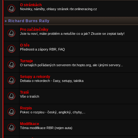
O stránkách
Novinky, náměty, ohlasy stránek rbr.onlineracing.cz
»
Richard Burns Rally
Pro začátečníky
Jste tu noví, máte problém a netušíte co a jak? Zkuste se zeptat tady!
O hře
Přednosti a zápory RBR, FAQ
Turnaje
O turnajích pořádaných serverem rbr.hopto.org, ale i jinými servery...
Setupy a rekordy
Debata o rekordech - časy, setupy, taktika
Tratě
Vše o tratích
Rozpis
Pokec o rozpisu - český, anglický, chyby,...
Modifikace
Téma modifikace RBR (nejen auta)