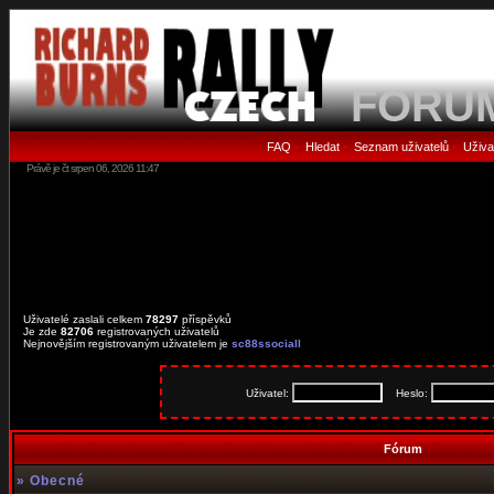
FORU
FAQ
Hledat
Seznam uživatelů
Uživa
•
•
•
Právě je čt srpen 06, 2026 11:47
Uživatelé zaslali celkem
78297
příspěvků
Je zde
82706
registrovaných uživatelů
Nejnovějším registrovaným uživatelem je
sc88ssociall
Uživatel:
Heslo:
Fórum
»
Obecné