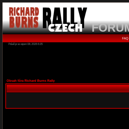
FORU
FAQ
Právě je so srpen 08, 2026 6:35
Obsah fóra Richard Burns Rally