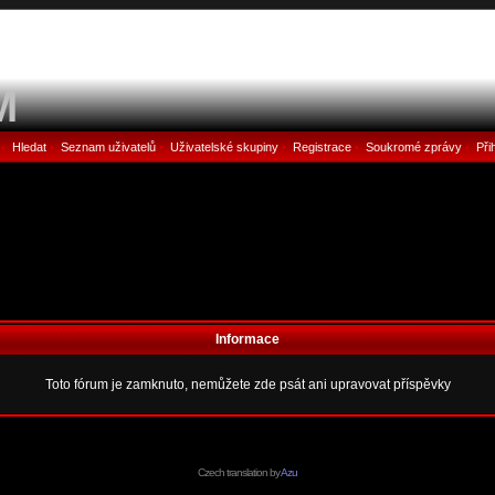
M
Hledat
Seznam uživatelů
Uživatelské skupiny
Registrace
Soukromé zprávy
Při
•
•
•
•
•
•
Informace
Toto fórum je zamknuto, nemůžete zde psát ani upravovat příspěvky
Czech translation by
Azu