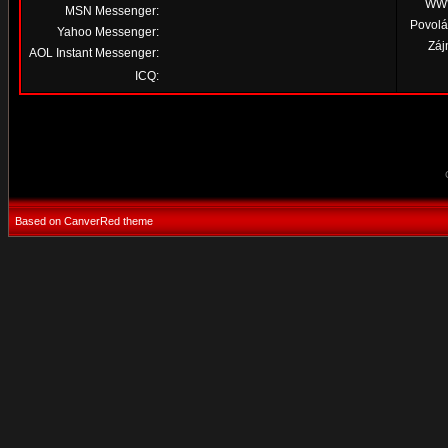
WW
MSN Messenger:
Povolá
Yahoo Messenger:
Záj
AOL Instant Messenger:
ICQ:
Based on CanverRed theme