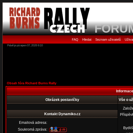
FORU
FAQ
Hledat
Seznam uživatelů
Uživa
•
•
•
Právě je pá srpen 07, 2026 9:10
Obsah fóra Richard Burns Rally
Informace
Obrázek postavičky
Vše o už
Založ
Kontakt Dynamiko.cz
Příspěv
Emailová adresa:
Bydliš
Soukromá zpráva: