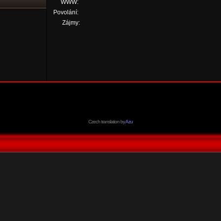
WWW:
Povolání:
Zájmy:
Czech translation by
Azu