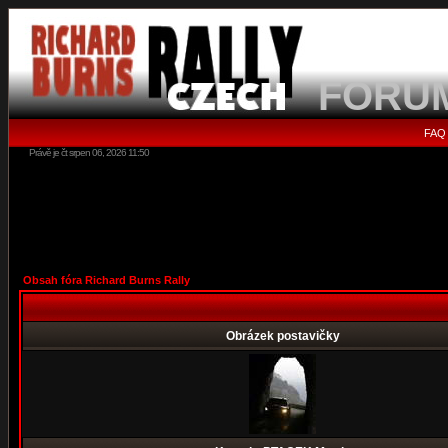
FORU
FAQ
Právě je čt srpen 06, 2026 11:50
Obsah fóra Richard Burns Rally
Obrázek postavičky