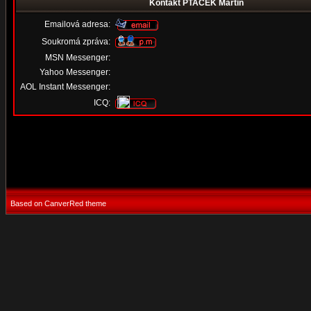
Kontakt PTACEK Martin
Emailová adresa:
Soukromá zpráva:
MSN Messenger:
Yahoo Messenger:
AOL Instant Messenger:
ICQ:
Based on CanverRed theme