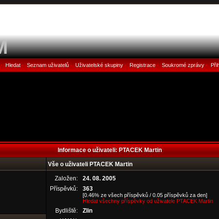
M
Hledat
Seznam uživatelů
Uživatelské skupiny
Registrace
Soukromé zprávy
Při
•
•
•
•
•
•
Informace o uživateli: PTACEK Martin
Vše o uživateli PTACEK Martin
Založen:
24. 08. 2005
Příspěvků:
363
[0.46% ze všech příspěvků / 0.05 příspěvků za den]
Hledat všechny příspěvky od uživatele PTACEK Martin
Bydliště:
Zlin