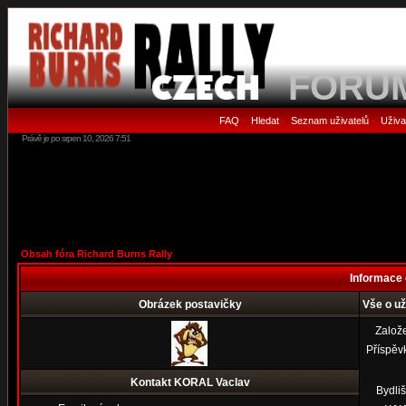
FORU
FAQ
Hledat
Seznam uživatelů
Uživa
•
•
•
Právě je po srpen 10, 2026 7:51
Obsah fóra Richard Burns Rally
Informace 
Obrázek postavičky
Vše o u
Založ
Příspěv
Kontakt KORAL Vaclav
Bydliš