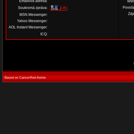
Emailová adresa:
WW
Povolá
Soukromá zpráva:
Záj
MSN Messenger:
Yahoo Messenger:
AOL Instant Messenger:
ICQ:
Based on CanverRed theme