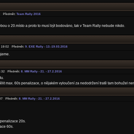
50 Předmět:
Team Rally 2016
sebou o 20.místo a proto to musí být bodováno, tak v Team Rally nebude nikdo.
6 19:02 Předmět:
9. EXE Rally - 13.-19.03.2016
ujeme.
15:32 Předmět:
8. MM Rally - 21. - 27.2.2016
du.
lit max. 60s penalizace, o nějakém vyloučení za nedodržení tratě tam bohužel není 
:07 Předmět:
8. MM Rally - 21. - 27.2.2016
 penalizace 20s.
ace 60s.