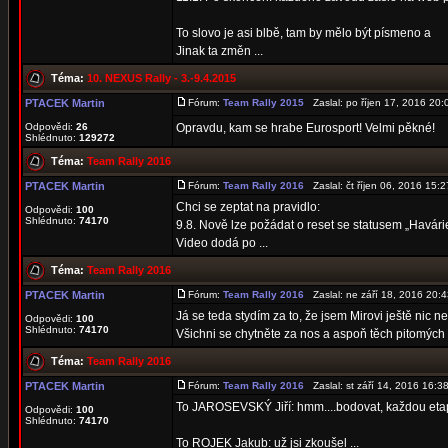
To slovo je asi blbě, tam by mělo být písmeno a
Jinak ta změn ...
Téma:
10. NEXUS Rally - 3.-9.4.2015
PTACEK Martin
Fórum:
Team Rally 2015
Zaslal: po říjen 17, 2016 2
Odpovědi:
26
Opravdu, kam se hrabe Eurosport! Velmi pěkné!
Shlédnuto:
129272
Téma:
Team Rally 2016
PTACEK Martin
Fórum:
Team Rally 2016
Zaslal: čt říjen 06, 2016 15
Chci se zeptat na pravidlo:
Odpovědi:
100
Shlédnuto:
74170
9.8. Nově lze požádat o reset se statusem „Havárie
Video dodá po ...
Téma:
Team Rally 2016
PTACEK Martin
Fórum:
Team Rally 2016
Zaslal: ne září 18, 2016 20
Já se teda stydím za to, že jsem Mirovi ještě nic nep
Odpovědi:
100
Shlédnuto:
74170
Všichni se chytněte za nos a aspoň těch pitomých 
Téma:
Team Rally 2016
PTACEK Martin
Fórum:
Team Rally 2016
Zaslal: st září 14, 2016 16:
To JAROSEVSKÝ Jiří: hmm....bodovat, každou etapu
Odpovědi:
100
Shlédnuto:
74170
To ROJEK Jakub: už jsi zkoušel ...