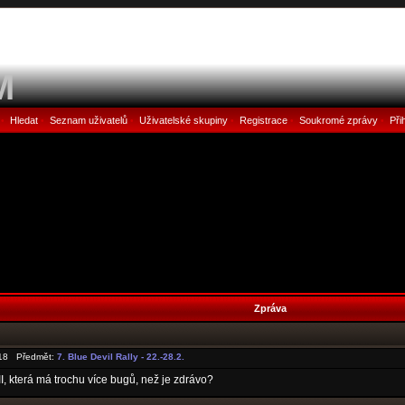
M
Hledat
Seznam uživatelů
Uživatelské skupiny
Registrace
Soukromé zprávy
Při
•
•
•
•
•
•
Zpráva
:18 Předmět:
7. Blue Devil Rally - 22.-28.2.
 II, která má trochu více bugů, než je zdrávo?