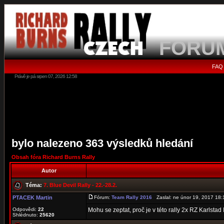
FORU
FAQ
Právě je pá srpen 07, 2026 12:58
bylo nalezeno 363 výsledků hledání
Obsah fóra Richard Burns Rally
Autor
Téma:
7. Blue Devil Rally - 22.-28.2.
PTACEK Martin
Fórum:
Team Rally 2016
Zaslal: ne únor 19, 2017 18
Odpovědi:
22
Mohu se zeptat, proč je v této rally 2x RZ Karlstad
Shlédnuto:
25620