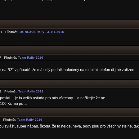
0:01 Předmět:
10. NEXUS Rally - 3.-9.4.2015
:27 Předmět:
Team Rally 2016
 na RZ“ v případě, že má celý podnik natočený na mobilní telefon či jiné zařízení.
:43 Předmět:
Team Rally 2016
oslal.....je to velká ostuda pro nás všechny.....a neříkejte že ne.
100 Kč mu po ...
38 Předmět:
Team Rally 2016
 zvlášť, super nápad, škoda, že to nejde, neva, body jsou pro všechny stejné, tak