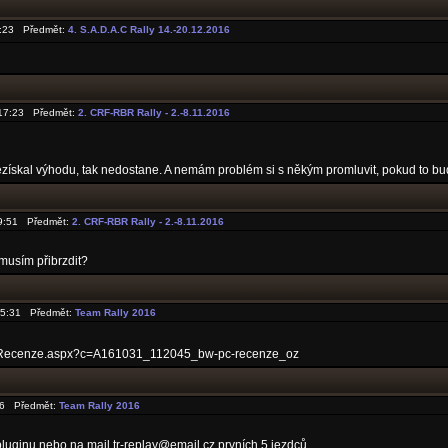
2:23 Předmět:
4. S.A.D.A.C Rally 14.-20.12.2016
6 17:23 Předmět:
2. CRF-RBR Rally - 2.-8.11.2016
nezískal výhodu, tak nedostane. A nemám problém si s někým promluvit, pokud to b
 9:51 Předmět:
2. CRF-RBR Rally - 2.-8.11.2016
 musím přibrzdit?
 15:31 Předmět:
Team Rally 2016
m-/Recenze.aspx?c=A161031_112045_bw-pc-recenze_oz
:26 Předmět:
Team Rally 2016
ginu,nebo na mail tr-replay@email.cz prvních 5 jezdců.......