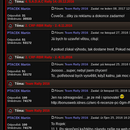
Téma:
4. S.A.D.A.C Rally 14.-20.12.2016
PTACEK Martin
Fórum:
Team Rally 2016
Zaslal: ne leden 08, 2017 1
Odpovědi:
31
Čoveče....díky za reklamu a dokonce zadarmo!
Shlédnuto:
35533
Téma:
2. CRF-RBR Rally - 2.-8.11.2016
PTACEK Martin
Fórum:
Team Rally 2016
Zaslal: ne listopad 27, 201
Já bych to uzavřel větou, cituji:
Odpovědi:
51
Shlédnuto:
53172
A pokud získal výhodu, tak dostane trest. Pokud 
Téma:
2. CRF-RBR Rally - 2.-8.11.2016
PTACEK Martin
Fórum:
Team Rally 2016
Zaslal: pá listopad 25, 2016
Jooooo....super, nebyl jsem chycen!
Odpovědi:
51
Shlédnuto:
53172
To...potřeboval bych vysvětlit, když katnu, jak moc
Téma:
Team Rally 2016
PTACEK Martin
Fórum:
Team Rally 2016
Zaslal: út listopad 01, 2016
Jen na odreagování.....je ze mě i spisovatel
Odpovědi:
100
Shlédnuto:
74170
http://bonusweb.idnes.cz/wrc-6-recenze-pc-0g
Téma:
Team Rally 2016
PTACEK Martin
Fórum:
Team Rally 2016
Zaslal: út říjen 25, 2016 16
To Rojek:
Odpovědi:
100
Shlédnuto:
74170
11.1. Po skončení každého závodu zašle na web plu