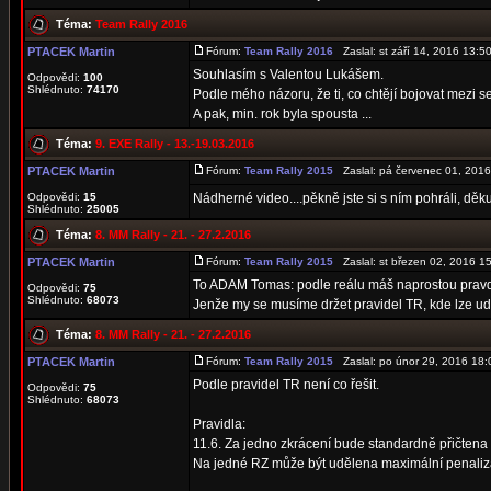
Téma:
Team Rally 2016
PTACEK Martin
Fórum:
Team Rally 2016
Zaslal: st září 14, 2016 13:
Souhlasím s Valentou Lukášem.
Odpovědi:
100
Shlédnuto:
74170
Podle mého názoru, že ti, co chtějí bojovat mezi 
A pak, min. rok byla spousta ...
Téma:
9. EXE Rally - 13.-19.03.2016
PTACEK Martin
Fórum:
Team Rally 2015
Zaslal: pá červenec 01, 201
Odpovědi:
15
Nádherné video....pěkně jste si s ním pohráli, děk
Shlédnuto:
25005
Téma:
8. MM Rally - 21. - 27.2.2016
PTACEK Martin
Fórum:
Team Rally 2015
Zaslal: st březen 02, 2016 
To ADAM Tomas: podle reálu máš naprostou prav
Odpovědi:
75
Shlédnuto:
68073
Jenže my se musíme držet pravidel TR, kde lze udě
Téma:
8. MM Rally - 21. - 27.2.2016
PTACEK Martin
Fórum:
Team Rally 2015
Zaslal: po únor 29, 2016 18
Podle pravidel TR není co řešit.
Odpovědi:
75
Shlédnuto:
68073
Pravidla:
11.6. Za jedno zkrácení bude standardně přičtena
Na jedné RZ může být udělena maximální penaliz