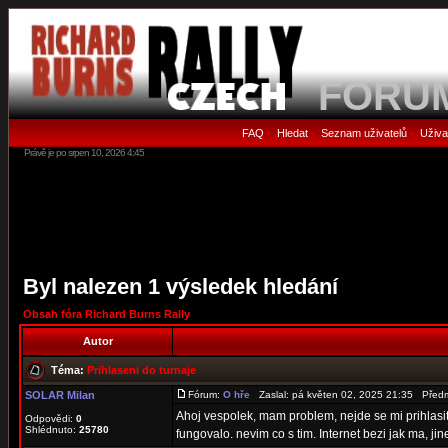
FORU
FAQ
Hledat
Seznam uživatelů
Uživa
•
•
•
Právě je po srpen 10, 2026 4:45
Byl nalezen 1 výsledek hledání
Obsah fóra Richard Burns Rally
Autor
Téma:
Prihlaseni do turnaje
SOLAR Milan
Fórum:
O hře
Zaslal: pá květen 02, 2025 21:35 Před
Ahoj vespolek, mam problem, nejde se mi prihlasit d
Odpovědi:
0
Shlédnuto:
25780
fungovalo. nevim co s tim. Internet bezi jak ma, jine