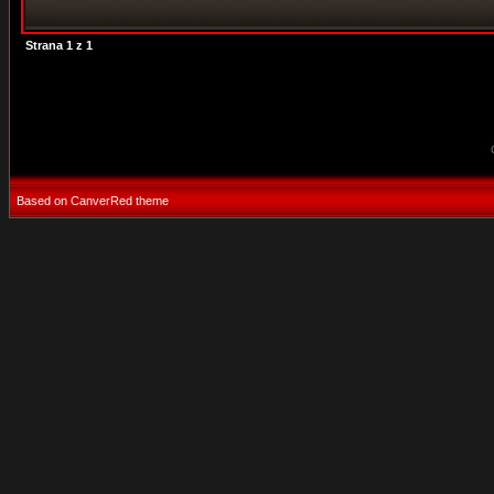
Strana
1
z
1
Based on CanverRed theme