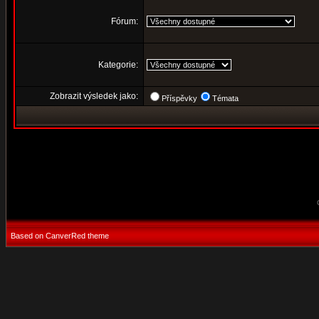
Fórum:
Kategorie:
Zobrazit výsledek jako:
Příspěvky
Témata
Based on CanverRed theme