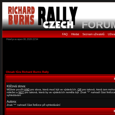
FORU
FAQ
Hledat
Seznam uživatelů
Uživa
•
•
•
Právě je so srpen 08, 2026 22:54
Obsah fóra Richard Burns Rally
Klíčová slova:
Můžete použít
AND
pro slova, která musí být ve výsledcích,
OR
pro taková, která tam moho
náležet a
NOT
pro taková, která by ve výsledcích neměla být. Znak "*" nahradí část řetězce
vyhledávání
Autora:
Znak "*" nahradí část řetězce při vyhledávání