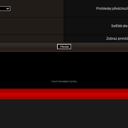
Prohledej předchozí
Setřídit dl
Zobraz prvníc
Czech translation by
Azu