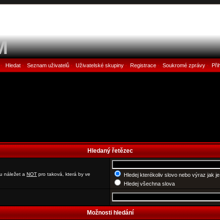
M
Hledat
Seznam uživatelů
Uživatelské skupiny
Registrace
Soukromé zprávy
Při
•
•
•
•
•
•
Hledaný řetězec
u náležet a
NOT
pro taková, která by ve
Hledej kterékoliv slovo nebo výraz jak j
Hledej všechna slova
Možnosti hledání