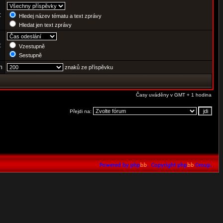
:
Hledej název tématu a text zprávy
Hledat jen text zprávy
e:
Vzestupně
Sestupně
h
znaků ze příspěvku
Časy uváděny v GMT + 1 hodina
Přejdi na: