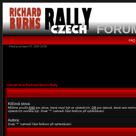
FORU
FAQ
Právě je pá srpen 07, 2026 18:59
Obsah fóra Richard Burns Rally
Klíčová slova:
Můžete použít
AND
pro slova, která musí být ve výsledcích,
OR
pro taková, která tam moho
výsledcích neměla být. Znak "*" nahradí část řetězce při vyhledávání
Autora:
Znak "*" nahradí část řetězce při vyhledávání