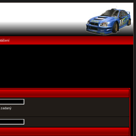
hlášení
e zadaný