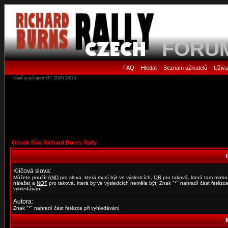
FORU
FAQ
Hledat
Seznam uživatelů
Uživa
•
•
•
Právě je pá srpen 07, 2026 18:15
Obsah fóra Richard Burns Rally
Klíčová slova:
Můžete použít
AND
pro slova, která musí být ve výsledcích,
OR
pro taková, která tam moho
náležet a
NOT
pro taková, která by ve výsledcích neměla být. Znak "*" nahradí část řetězce
vyhledávání
Autora:
Znak "*" nahradí část řetězce při vyhledávání