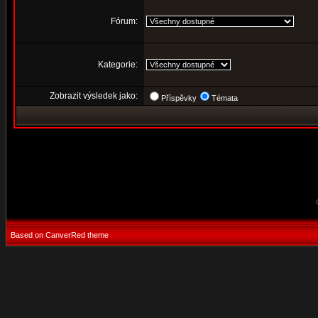
Fórum:
Kategorie:
Zobrazit výsledek jako:
Příspěvky
Témata
Based on CanverRed theme