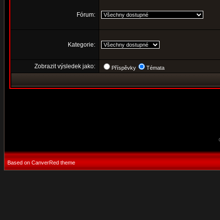
Fórum:
Kategorie:
Zobrazit výsledek jako:
Příspěvky
Témata
Based on CanverRed theme