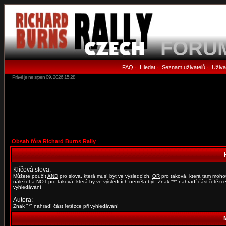
FORU
FAQ
Hledat
Seznam uživatelů
Uživa
•
•
•
Právě je ne srpen 09, 2026 15:28
Obsah fóra Richard Burns Rally
Klíčová slova:
Můžete použít
AND
pro slova, která musí být ve výsledcích,
OR
pro taková, která tam moho
náležet a
NOT
pro taková, která by ve výsledcích neměla být. Znak "*" nahradí část řetězce
vyhledávání
Autora:
Znak "*" nahradí část řetězce při vyhledávání