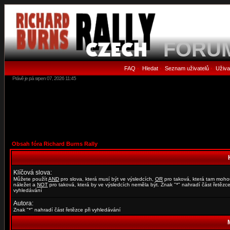
FORU
FAQ
Hledat
Seznam uživatelů
Uživa
•
•
•
Právě je pá srpen 07, 2026 11:45
Obsah fóra Richard Burns Rally
Klíčová slova:
Můžete použít
AND
pro slova, která musí být ve výsledcích,
OR
pro taková, která tam moho
náležet a
NOT
pro taková, která by ve výsledcích neměla být. Znak "*" nahradí část řetězce
vyhledávání
Autora:
Znak "*" nahradí část řetězce při vyhledávání