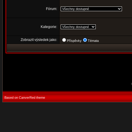
Fórum:
Kategorie:
Zobrazit výsledek jako:
Příspěvky
Témata
Based on CanverRed theme