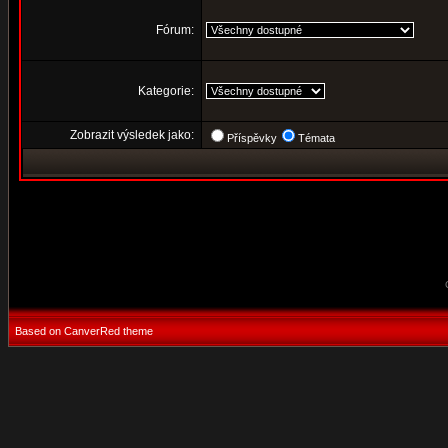
Fórum:
Kategorie:
Zobrazit výsledek jako:
Příspěvky
Témata
Based on CanverRed theme