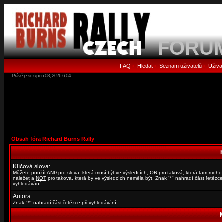
FORU
FAQ
Hledat
Seznam uživatelů
Uživa
•
•
•
Právě je so srpen 08, 2026 6:04
Obsah fóra Richard Burns Rally
Klíčová slova:
Můžete použít
AND
pro slova, která musí být ve výsledcích,
OR
pro taková, která tam moho
náležet a
NOT
pro taková, která by ve výsledcích neměla být. Znak "*" nahradí část řetězce
vyhledávání
Autora:
Znak "*" nahradí část řetězce při vyhledávání