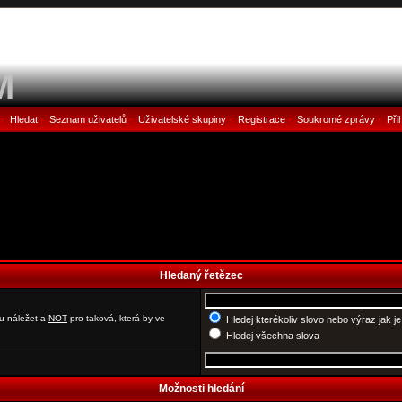
M
Hledat
Seznam uživatelů
Uživatelské skupiny
Registrace
Soukromé zprávy
Při
•
•
•
•
•
•
Hledaný řetězec
u náležet a
NOT
pro taková, která by ve
Hledej kterékoliv slovo nebo výraz jak j
Hledej všechna slova
Možnosti hledání