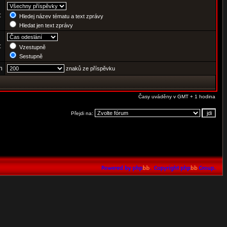
:
Hledej název tématu a text zprávy
Hledat jen text zprávy
e:
Vzestupně
Sestupně
h
znaků ze příspěvku
Časy uváděny v GMT + 1 hodina
Přejdi na: