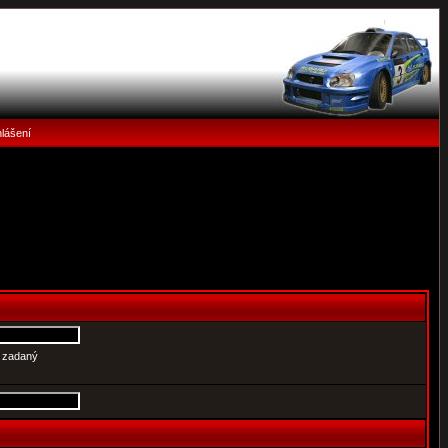
hlášení
e zadaný