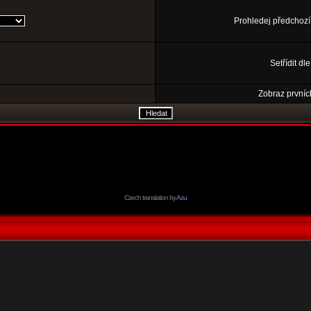
Prohledej předchozí
Setřídit dl
Zobraz prvníc
Czech translation by
Azu