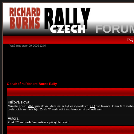
FORU
FAQ
Právě je ne srpen 09, 2026 12:04
Obsah fóra Richard Burns Rally
Klíčová slova:
Můžete použít
AND
pro slova, která musí být ve výsledcích,
OR
pro taková, která tam moho
výsledcích neměla být. Znak "*" nahradí část řetězce při vyhledávání
Autora:
Znak "*" nahradí část řetězce při vyhledávání