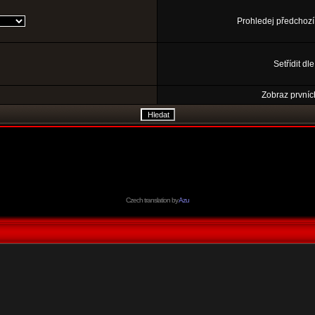
Prohledej předchozí
Setřídit dl
Zobraz prvníc
Czech translation by
Azu