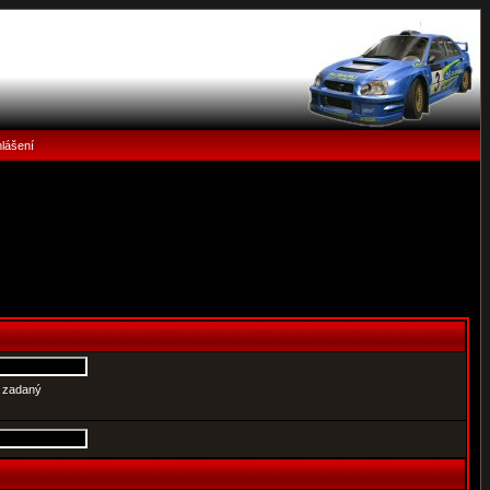
hlášení
e zadaný