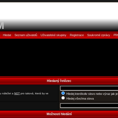
M
Hledat
Seznam uživatelů
Uživatelské skupiny
Registrace
Soukromé zprávy
Při
•
•
•
•
•
•
Hledaný řetězec
u náležet a
NOT
pro taková, která by ve
Hledej kterékoliv slovo nebo výraz jak j
Hledej všechna slova
Možnosti hledání