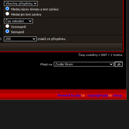
:
Hledej název tématu a text zprávy
Hledat jen text zprávy
e:
Vzestupně
Sestupně
h
znaků ze příspěvku
Časy uváděny v GMT + 1 hodina
Přejdi na: