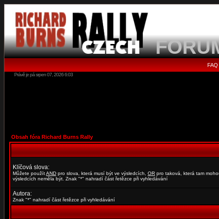
FORU
FAQ
Právě je pá srpen 07, 2026 6:03
Obsah fóra Richard Burns Rally
Klíčová slova:
Můžete použít
AND
pro slova, která musí být ve výsledcích,
OR
pro taková, která tam moho
výsledcích neměla být. Znak "*" nahradí část řetězce při vyhledávání
Autora:
Znak "*" nahradí část řetězce při vyhledávání