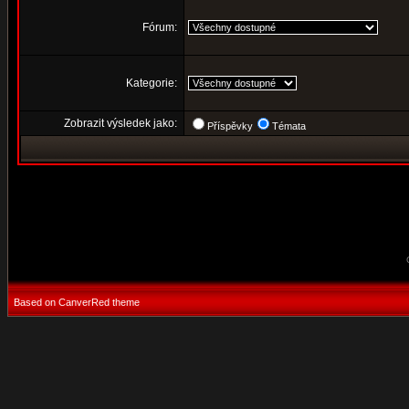
Fórum:
Kategorie:
Zobrazit výsledek jako:
Příspěvky
Témata
Based on CanverRed theme