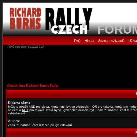
FORU
FAQ
Hledat
Seznam uživatelů
Uživa
•
•
•
Právě je po srpen 10, 2026 7:27
Obsah fóra Richard Burns Rally
Klíčová slova:
Můžete použít
AND
pro slova, která musí být ve výsledcích,
OR
pro taková, která tam moho
náležet a
NOT
pro taková, která by ve výsledcích neměla být. Znak "*" nahradí část řetězce
vyhledávání
Autora:
Znak "*" nahradí část řetězce při vyhledávání