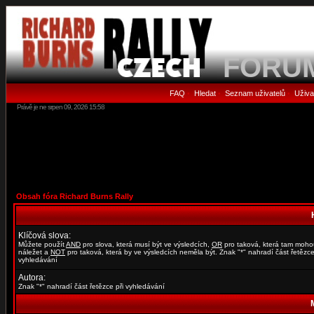
FORU
FAQ
Hledat
Seznam uživatelů
Uživa
•
•
•
Právě je ne srpen 09, 2026 15:58
Obsah fóra Richard Burns Rally
Klíčová slova:
Můžete použít
AND
pro slova, která musí být ve výsledcích,
OR
pro taková, která tam moho
náležet a
NOT
pro taková, která by ve výsledcích neměla být. Znak "*" nahradí část řetězce
vyhledávání
Autora:
Znak "*" nahradí část řetězce při vyhledávání