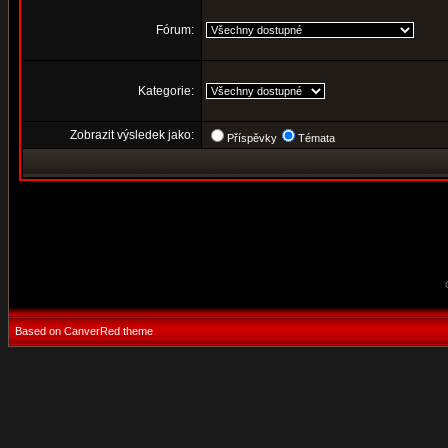
Fórum:
Kategorie:
Zobrazit výsledek jako:
Příspěvky
Témata
Based on CanverRed theme