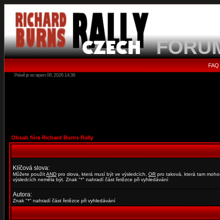
FORU
FAQ
Právě je so srpen 08, 2026 14:38
Obsah fóra Richard Burns Rally
Klíčová slova:
Můžete použít
AND
pro slova, která musí být ve výsledcích,
OR
pro taková, která tam moho
výsledcích neměla být. Znak "*" nahradí část řetězce při vyhledávání
Autora:
Znak "*" nahradí část řetězce při vyhledávání