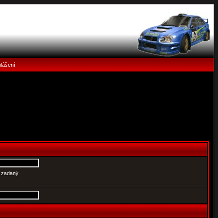
hlášení
e zadaný