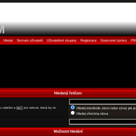
M
Hledat
Seznam uživatelů
Uživatelské skupiny
Registrace
Soukromé zprávy
Při
•
•
•
•
•
•
Hledaný řetězec
u náležet a
NOT
pro taková, která by ve
Hledej kterékoliv slovo nebo výraz jak j
Hledej všechna slova
Možnosti hledání