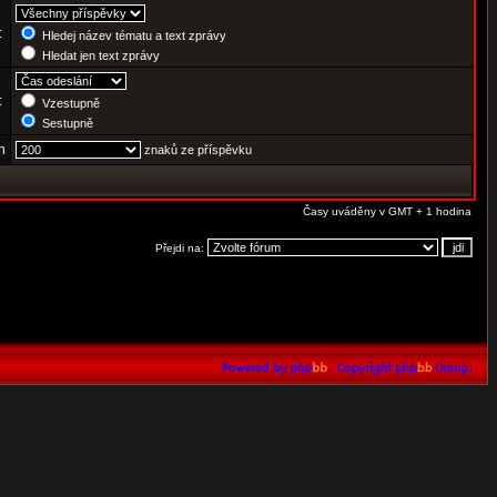
:
Hledej název tématu a text zprávy
Hledat jen text zprávy
e:
Vzestupně
Sestupně
h
znaků ze příspěvku
Časy uváděny v GMT + 1 hodina
Přejdi na: