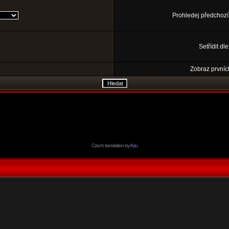
Prohledej předchozí
Setřídit dl
Zobraz prvníc
Czech translation by
Azu