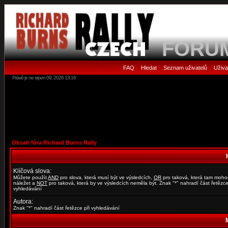
FORU
FAQ
Hledat
Seznam uživatelů
Uživa
•
•
•
Právě je ne srpen 09, 2026 13:16
Obsah fóra Richard Burns Rally
Klíčová slova:
Můžete použít
AND
pro slova, která musí být ve výsledcích,
OR
pro taková, která tam moho
náležet a
NOT
pro taková, která by ve výsledcích neměla být. Znak "*" nahradí část řetězce
vyhledávání
Autora:
Znak "*" nahradí část řetězce při vyhledávání