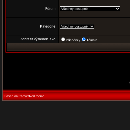
Fórum:
Kategorie:
Zobrazit výsledek jako:
Příspěvky
Témata
Based on CanverRed theme