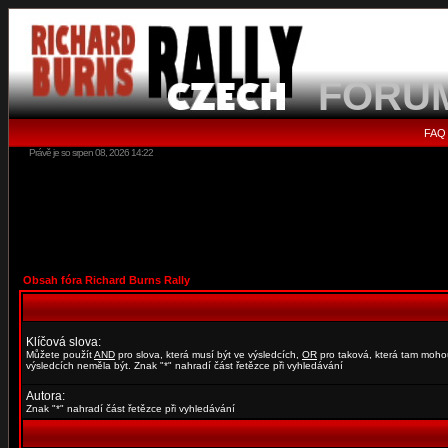
FORU
FAQ
Právě je so srpen 08, 2026 14:22
Obsah fóra Richard Burns Rally
Klíčová slova:
Můžete použít
AND
pro slova, která musí být ve výsledcích,
OR
pro taková, která tam moho
výsledcích neměla být. Znak "*" nahradí část řetězce při vyhledávání
Autora:
Znak "*" nahradí část řetězce při vyhledávání