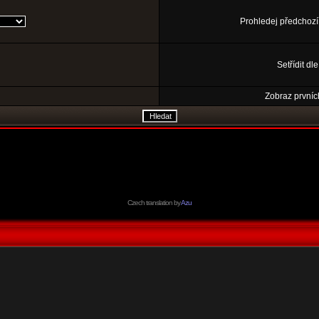
Prohledej předchozí
Setřídit dl
Zobraz prvníc
Czech translation by
Azu