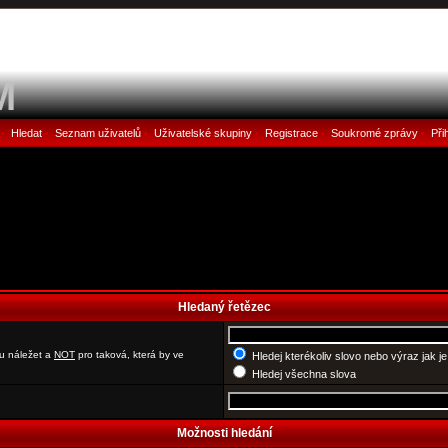
M
Hledat
Seznam uživatelů
Uživatelské skupiny
Registrace
Soukromé zprávy
Při
•
•
•
•
•
•
Hledaný řetězec
u náležet a
NOT
pro taková, která by ve
Hledej kterékoliv slovo nebo výraz jak j
Hledej všechna slova
Možnosti hledání