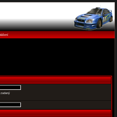
hlášení
e zadaný