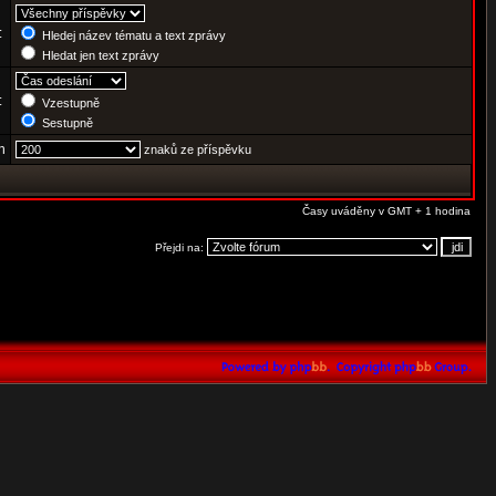
:
Hledej název tématu a text zprávy
Hledat jen text zprávy
e:
Vzestupně
Sestupně
h
znaků ze příspěvku
Časy uváděny v GMT + 1 hodina
Přejdi na: