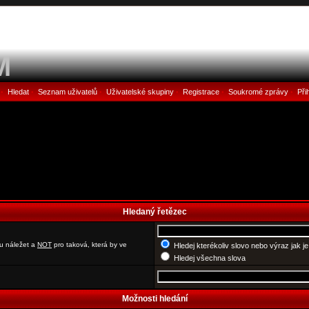
M
Hledat
Seznam uživatelů
Uživatelské skupiny
Registrace
Soukromé zprávy
Při
•
•
•
•
•
•
Hledaný řetězec
u náležet a
NOT
pro taková, která by ve
Hledej kterékoliv slovo nebo výraz jak j
Hledej všechna slova
Možnosti hledání