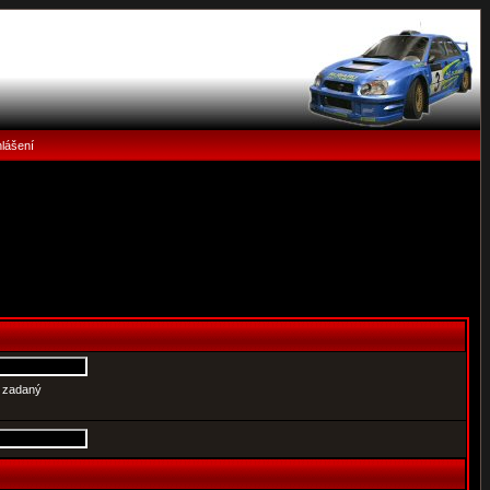
hlášení
e zadaný