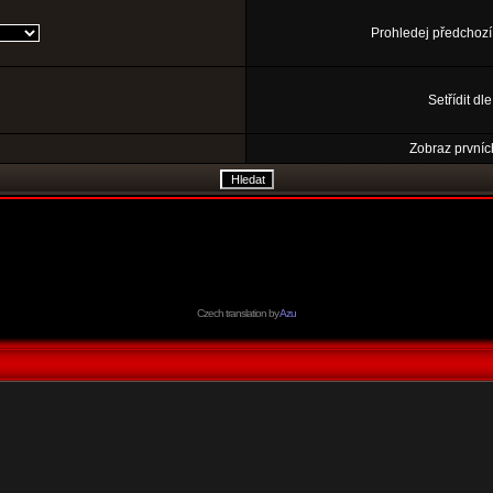
Prohledej předchozí
Setřídit dl
Zobraz prvníc
Czech translation by
Azu