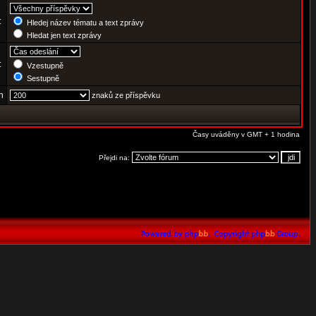
:
Hledej název tématu a text zprávy
Hledat jen text zprávy
e:
Vzestupně
Sestupně
h
znaků ze příspěvku
Časy uváděny v GMT + 1 hodina
Přejdi na: