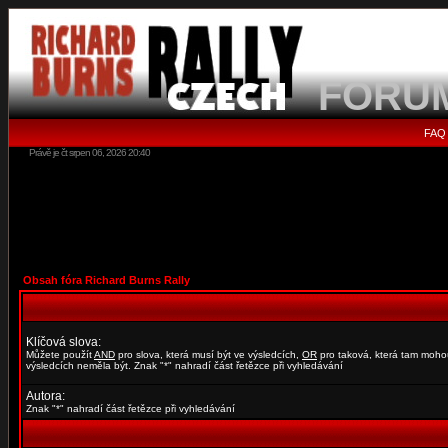
FORU
FAQ
Právě je čt srpen 06, 2026 20:40
Obsah fóra Richard Burns Rally
Klíčová slova:
Můžete použít
AND
pro slova, která musí být ve výsledcích,
OR
pro taková, která tam moho
výsledcích neměla být. Znak "*" nahradí část řetězce při vyhledávání
Autora:
Znak "*" nahradí část řetězce při vyhledávání