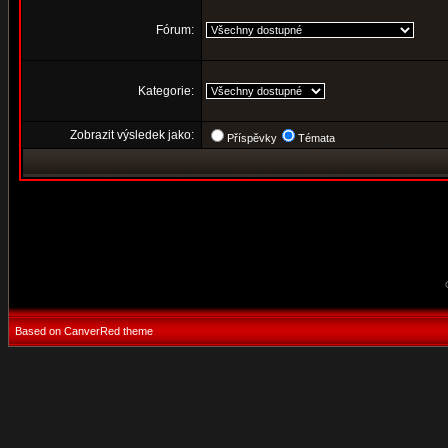
Fórum:
Kategorie:
Zobrazit výsledek jako:
Příspěvky
Témata
Based on CanverRed theme