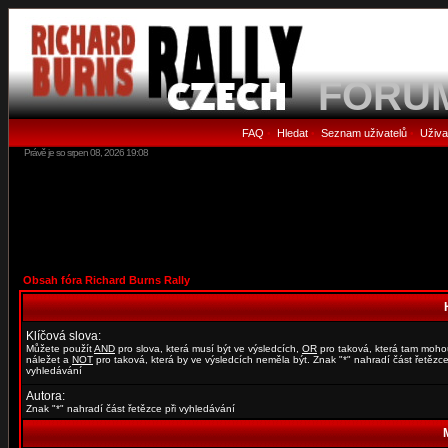
FORU
FAQ
Hledat
Seznam uživatelů
Uživa
•
•
•
Právě je so srpen 08, 2026 19:08
Obsah fóra Richard Burns Rally
Klíčová slova:
Můžete použít
AND
pro slova, která musí být ve výsledcích,
OR
pro taková, která tam moho
náležet a
NOT
pro taková, která by ve výsledcích neměla být. Znak "*" nahradí část řetězce
vyhledávání
Autora:
Znak "*" nahradí část řetězce při vyhledávání