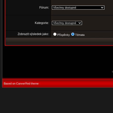
Fórum:
Kategorie:
Zobrazit výsledek jako:
Příspěvky
Témata
Based on CanverRed theme