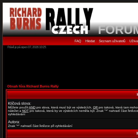
FORU
FAQ
Hledat
Seznam uživatelů
Uživa
•
•
•
Právě je pá srpen 07, 2026 10:25
Obsah fóra Richard Burns Rally
Klíčová slova:
Můžete použít
AND
pro slova, která musí být ve výsledcích,
OR
pro taková, která tam moho
náležet a
NOT
pro taková, která by ve výsledcích neměla být. Znak "*" nahradí část řetězce
vyhledávání
Autora:
Znak "*" nahradí část řetězce při vyhledávání