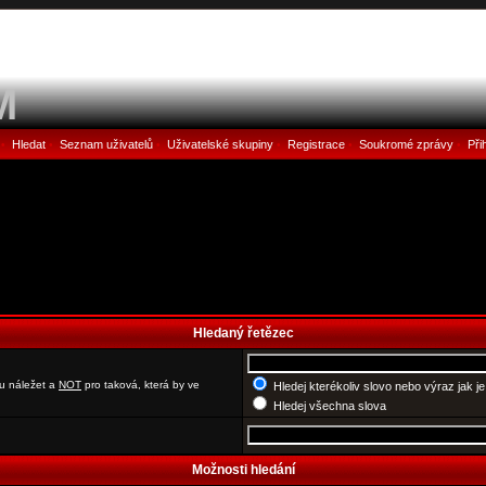
M
Hledat
Seznam uživatelů
Uživatelské skupiny
Registrace
Soukromé zprávy
Při
•
•
•
•
•
•
Hledaný řetězec
u náležet a
NOT
pro taková, která by ve
Hledej kterékoliv slovo nebo výraz jak j
Hledej všechna slova
Možnosti hledání