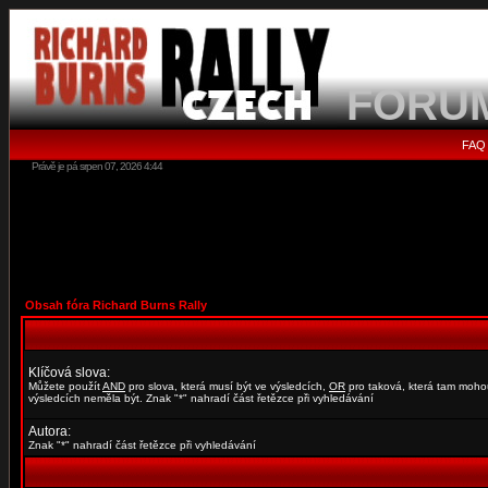
FORU
FAQ
Právě je pá srpen 07, 2026 4:44
Obsah fóra Richard Burns Rally
Klíčová slova:
Můžete použít
AND
pro slova, která musí být ve výsledcích,
OR
pro taková, která tam moho
výsledcích neměla být. Znak "*" nahradí část řetězce při vyhledávání
Autora:
Znak "*" nahradí část řetězce při vyhledávání