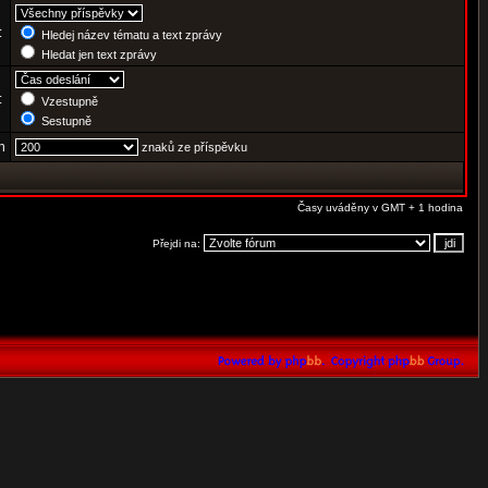
:
Hledej název tématu a text zprávy
Hledat jen text zprávy
e:
Vzestupně
Sestupně
h
znaků ze příspěvku
Časy uváděny v GMT + 1 hodina
Přejdi na: