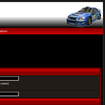
hlášení
e zadaný