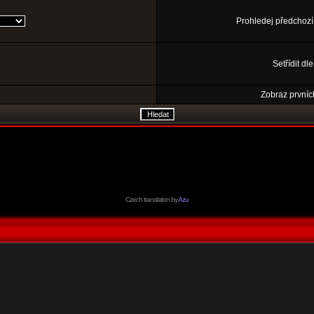
Prohledej předchozí
Setřídit dl
Zobraz prvníc
Czech translation by
Azu