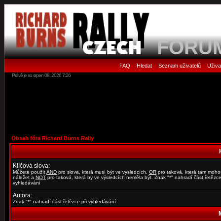
FORU
FAQ
Hledat
Seznam uživatelů
Uživa
•
•
•
Právě je so srpen 08, 2026 7:26
Obsah fóra Richard Burns Rally
Klíčová slova:
Můžete použít
AND
pro slova, která musí být ve výsledcích,
OR
pro taková, která tam moho
náležet a
NOT
pro taková, která by ve výsledcích neměla být. Znak "*" nahradí část řetězce
vyhledávání
Autora:
Znak "*" nahradí část řetězce při vyhledávání