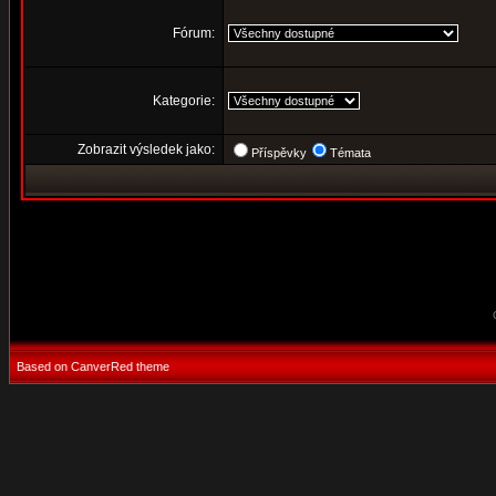
Fórum:
Kategorie:
Zobrazit výsledek jako:
Příspěvky
Témata
Based on CanverRed theme