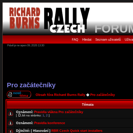
FORU
FAQ
Hledat
Seznam uživatelů
Uživa
•
•
•
Právě je ne srpen 09, 2026 13:30
Pro začátečníky
Obsah fóra Richard Burns Rally
�
Pro začátečníky
Témata
Oznámení:
Pravidla vlákna Pro začátečníky
[
Jdi na stránku:
1
,
2
]
Oznámení:
Pravidla konference
Důležité:
[ Hlasování ]
RBR Czech Quick start installers