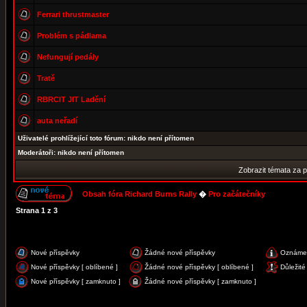
Ferrari thrustmaster
Problém s pádlama
Nefungují pedály
Tratě
RBRCIT JIT Ladění
auta neřadí
Uživatelé prohlížející toto fórum: nikdo není přítomen
Moderátoři: nikdo není přítomen
Zobrazit témata za 
Obsah fóra Richard Burns Rally
�
Pro začátečníky
Strana
1
z
3
Nové příspěvky
Žádné nové příspěvky
Oznáme
Nové příspěvky [ oblíbené ]
Žádné nové příspěvky [ oblíbené ]
Důležité
Nové příspěvky [ zamknuto ]
Žádné nové příspěvky [ zamknuto ]