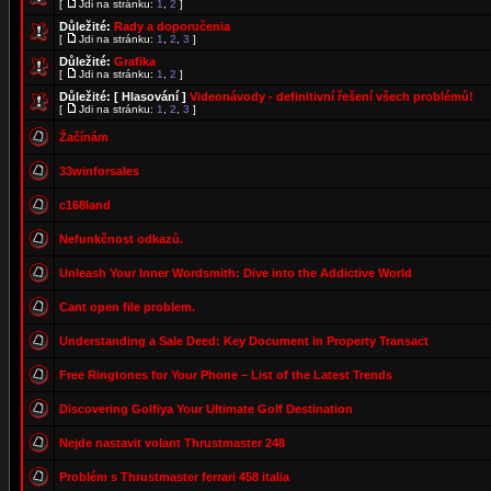
[
Jdi na stránku:
1
,
2
]
Důležité:
Rady a doporučenia
[
Jdi na stránku:
1
,
2
,
3
]
Důležité:
Grafika
[
Jdi na stránku:
1
,
2
]
Důležité:
[ Hlasování ]
Videonávody - definitivní řešení všech problémů!
[
Jdi na stránku:
1
,
2
,
3
]
Žačínám
33winforsales
c168land
Nefunkčnost odkazů.
Unleash Your Inner Wordsmith: Dive into the Addictive World
Cant open file problem.
Understanding a Sale Deed: Key Document in Property Transact
Free Ringtones for Your Phone – List of the Latest Trends
Discovering Golfiya Your Ultimate Golf Destination
Nejde nastavit volant Thrustmaster 248
Problém s Thrustmaster ferrari 458 italia