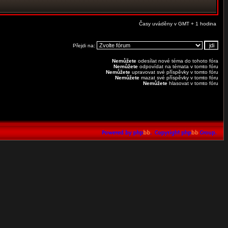
Časy uváděny v GMT + 1 hodina
Přejdi na:
Nemůžete
odesílat nové téma do tohoto fóra
Nemůžete
odpovídat na témata v tomto fóru
Nemůžete
upravovat své příspěvky v tomto fóru
Nemůžete
mazat své příspěvky v tomto fóru
Nemůžete
hlasovat v tomto fóru