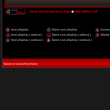
Obsah fóra Richard Burns Rally
�
RBR SPRINT CUP
Nové příspěvky
Žádné nové příspěvky
Oznáme
Nové příspěvky [ oblíbené ]
Žádné nové příspěvky [ oblíbené ]
Důležité
Nové příspěvky [ zamknuto ]
Žádné nové příspěvky [ zamknuto ]
Based on CanverRed theme