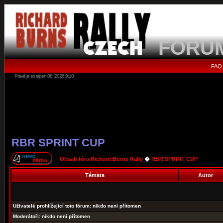
FORU
FAQ
Právě je so srpen 08, 2026 9:10
RBR SPRINT CUP
Obsah fóra Richard Burns Rally
�
RBR SPRINT CUP
Témata
Autor
Uživatelé prohlížející toto fórum: nikdo není přítomen
Moderátoři: nikdo není přítomen