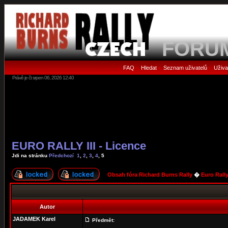
FORU
FAQ
Hledat
Seznam uživatelů
Uživa
•
•
•
Právě je čt srpen 06, 2026 12:40
EURO RALLY III - Licence
Jdi na stránku
Předchozí
1
,
2
,
3
,
4
,
5
Obsah fóra Richard Burns Rally
�
Euro Rall
Autor
JADAMEK Karel
Předmět: