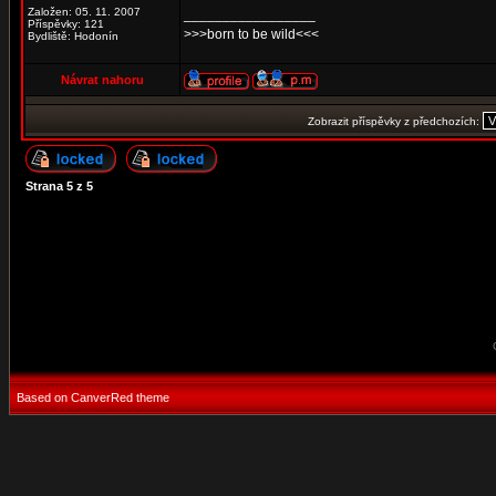
Založen: 05. 11. 2007
_________________
Příspěvky: 121
>>>born to be wild<<<
Bydliště: Hodonín
Návrat nahoru
Zobrazit příspěvky z předchozích:
Strana
5
z
5
Based on CanverRed theme