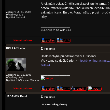
Ahoj, mám dotaz. Chtěl jsem si zajet tenhle turnaj, (h
act=tourmntsview&torid=526e0a3fdccb8ecda3290a44ba
Založen: 05. 11. 2007
atd. mám licenci Euro A. Poradí někdo prosím proč t
Příspěvky: 121
Díky
Bydliště: Hodonín
_________________
>>>born to be wild<<<
Návrat nahoru
KOLLAR Lada
Předmět:
Došlo k chybě při odstraňování TR licencí
Víc k tomu se dočteš zde ->
http://rbr.onlineracing.
t=3674
_________________
Založen: 31. 12. 2008
Příspěvky: 207
Bydliště: Libčice nad Vltavou
Návrat nahoru
JADAMEK Karel
Předmět:
Již vše oukej, děkuju.