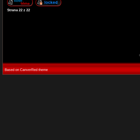
Strana
22
z
22
Based on CanverRed theme