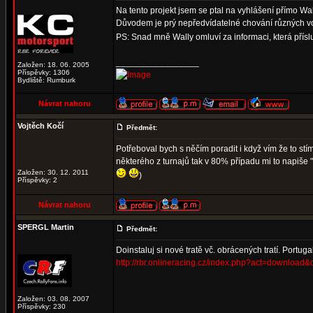
Na tento projekt jsem se ptal na vyhlášení přímo Wa
Důvodem je prý nepředvídatelné chování různých vo
PS: Snad mně Wally omluví za informaci, která přís
_________________
Založen: 18. 06. 2005
Příspěvky: 1306
Bydliště: Rumburk
Návrat nahoru
Vojtěch Kočí
Předmět:
Potřeboval bych s něčím poradit i když vím že to stí
některého z turnajů tak v 80% případu mi to napiše "
Založen: 30. 12. 2011
)
Příspěvky: 2
Návrat nahoru
SPERGL Martin
Předmět:
Doinstaluj si nové tratě vč. obrácených tratí. Portug
http://rbr.onlineracing.cz/index.php?act=download&
Založen: 03. 08. 2007
Příspěvky: 230