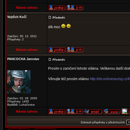
Návrat nahoru
Vojtěch Kočí
Předmět:
dík moc
Založen: 30. 12. 2011
Příspěvky: 2
Návrat nahoru
PANCOCHA Jaroslav
Předmět:
Prosím o zamčení tohoto vlákna. Veškerou další dis
Věnujte též prosím vláknu
http://rbr.onlineracing.c
Založen: 02. 09. 2005
Příspěvky: 1455
Bydliště: Luhačovice
Návrat nahoru
Zobrazit příspěvky z předchozích: