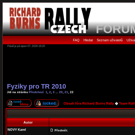
FORU
FAQ
Hledat
Seznam uživatelů
Uživa
•
•
•
Právě je pá srpen 07, 2026 18:20
Fyziky pro TR 2010
Jdi na stránku
Předchozí
1
,
2
,
3
...
20
,
21
,
22
Obsah fóra Richard Burns Rally
�
Team Rall
Autor
NOVY Karel
Předmět: