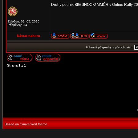
Druhý podnik BIG SHOCK! MMČR v Online Rally 2
Založen: 09. 05. 2020
Příspěvky: 24
Návrat nahoru
Zobrazit příspěvky z předchozích:
Strana
1
z
1
Based on CanverRed theme