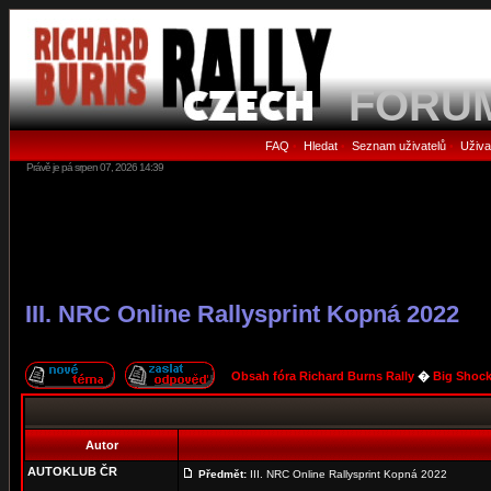
FORU
FAQ
Hledat
Seznam uživatelů
Uživa
•
•
•
Právě je pá srpen 07, 2026 14:39
III. NRC Online Rallysprint Kopná 2022
Obsah fóra Richard Burns Rally
�
Big Shock
Autor
AUTOKLUB ČR
Předmět:
III. NRC Online Rallysprint Kopná 2022