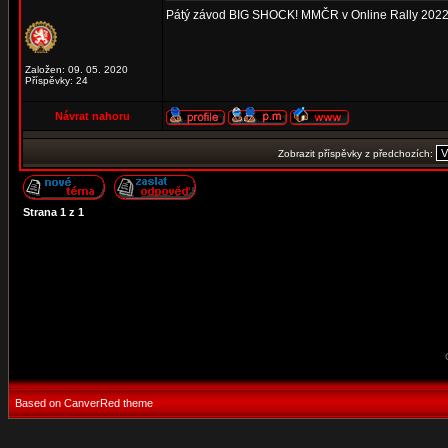
Pátý závod BIG SHOCK! MMČR v Online Rally 202
Založen: 09. 05. 2020
Příspěvky: 24
Návrat nahoru
Zobrazit příspěvky z předchozích:
Strana
1
z
1
Based on CanverRed theme