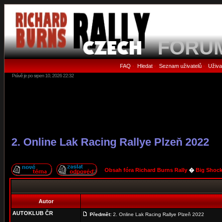
FORU
FAQ
Hledat
Seznam uživatelů
Uživa
•
•
•
Právě je po srpen 10, 2026 22:32
2. Online Lak Racing Rallye Plzeň 2022
Obsah fóra Richard Burns Rally
�
Big Shock
Autor
AUTOKLUB ČR
Předmět:
2. Online Lak Racing Rallye Plzeň 2022