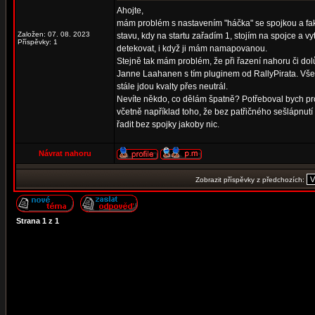
Ahojte,
mám problém s nastavením "háčka" se spojkou a fakt
Založen: 07. 08. 2023
stavu, kdy na startu zařadím 1, stojím na spojce a 
Příspěvky: 1
detekovat, i když ji mám namapovanou.
Stejně tak mám problém, že při řazení nahoru či dolů
Janne Laahanen s tím pluginem od RallyPirata. Vše 
stále jdou kvalty přes neutrál.
Nevíte někdo, co dělám špatně? Potřeboval bych pro
včetně například toho, že bez patřičného sešlápnutí 
řadit bez spojky jakoby nic.
Návrat nahoru
Zobrazit příspěvky z předchozích:
Strana
1
z
1