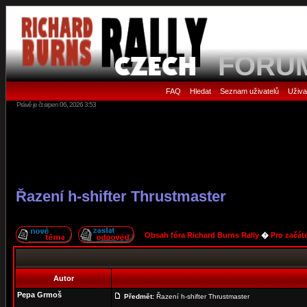
FORU
FAQ
Hledat
Seznam uživatelů
Uživa
•
•
•
Právě je čt srpen 06, 2026 3:53
Řazení h-shifter Thrustmaster
Obsah fóra Richard Burns Rally
�
Pro začát
Autor
Pepa Grmoš
Předmět:
Řazení h-shifter Thrustmaster