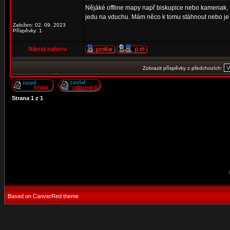
Nějáké offline mapy např biskupice nebo kamenak, ta
jedu na vduchu. Mám něco k tomu stáhnout nebo je t
Založen: 02. 09. 2023
Příspěvky: 1
Návrat nahoru
Zobrazit příspěvky z předchozích:
Strana
1
z
1
Based on CanverRed theme