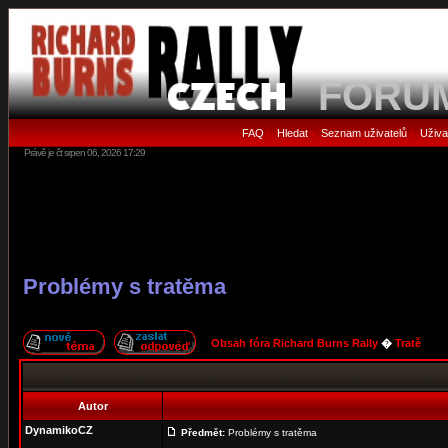
FORU
FAQ
Hledat
Seznam uživatelů
Uživa
•
•
•
Právě je čt srpen 06, 2026 17:29
Problémy s tratěma
Obsah fóra Richard Burns Rally
�
Tratě
Autor
DynamikoCZ
Předmět:
Problémy s tratěma