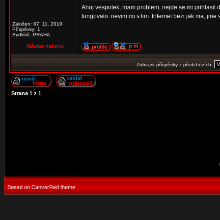
Ahoj vespolek, mam problem, nejde se mi prihlasit do
fungovalo. nevim co s tim. Internet bezi jak ma, jin
Založen: 07. 11. 2010
Příspěvky: 1
Bydliště: PRAHA
Návrat nahoru
Zobrazit příspěvky z předchozích:
Strana
1
z
1
Based on CanverRed theme