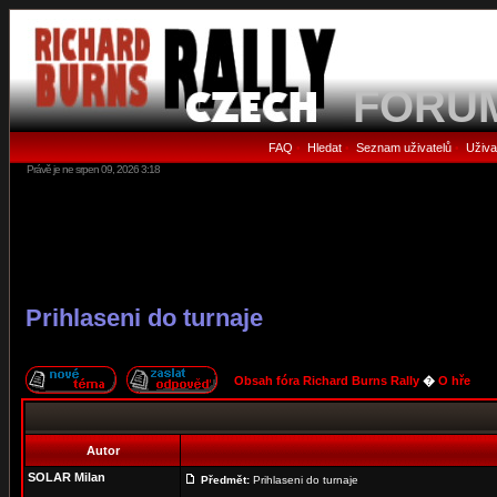
FORU
FAQ
Hledat
Seznam uživatelů
Uživa
•
•
•
Právě je ne srpen 09, 2026 3:18
Prihlaseni do turnaje
Obsah fóra Richard Burns Rally
�
O hře
Autor
SOLAR Milan
Předmět:
Prihlaseni do turnaje