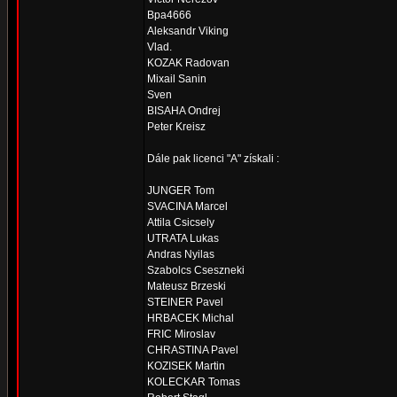
Bpa4666
Aleksandr Viking
Vlad.
KOZAK Radovan
Mixail Sanin
Sven
BISAHA Ondrej
Peter Kreisz
Dále pak licenci "A" získali :
JUNGER Tom
SVACINA Marcel
Attila Csicsely
UTRATA Lukas
Andras Nyilas
Szabolcs Cseszneki
Mateusz Brzeski
STEINER Pavel
HRBACEK Michal
FRIC Miroslav
CHRASTINA Pavel
KOZISEK Martin
KOLECKAR Tomas