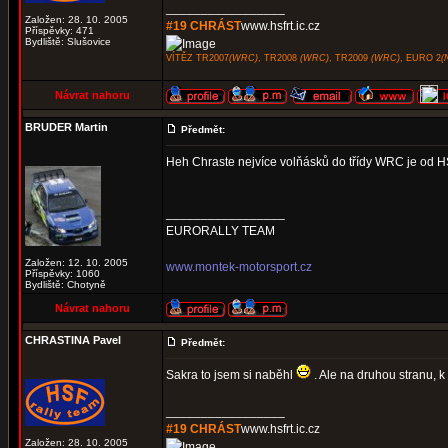
_________________
Založen: 28. 10. 2005
#19 CHRÁST
www.hsfrt.ic.cz
Příspěvky: 471
Bydliště: Slušovice
VÍTĚZ TR2007
(WRC)
, TR2008
(WRC)
, TR2009
(WRC)
, EURO 2
(
Návrat nahoru
BRUDER Martin
Předmět:
Heh Chraste nejvíce volňásků do třídy WRC je od 
_________________
EURORALLY TEAM
Založen: 12. 10. 2005
www.montek-motorsport.cz
Příspěvky: 1060
Bydliště: Chotyně
Návrat nahoru
CHRASTINA Pavel
Předmět:
Sakra to jsem si naběhl
. Ale na druhou stranu, k
_________________
#19 CHRÁST
www.hsfrt.ic.cz
Založen: 28. 10. 2005