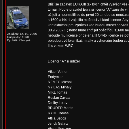
Blíží se začatek EURA III tak bych chtěl vysvětlit vše
turnaji. Podle pravidel Eura si licenci " A " zajistil
už jeli a neumístili se do první 20 a nebo se neučas
s 1600 a N4 si zajistilo možnost získání licence. Aby
kontaktovani pm. zprávou kde budou muset potvrdit
30.9.2007!!! ) nebo bude chtít jet opět třídu s1600 
Založen: 12. 10. 2005
nebude mu licence přidělena!!!! O tyto licence se p
Příspěvky: 1060
Bydliště: Chotyně
pojedou dvě kvalifikační rally a vyhercům budou zby
III s vozem WRC.
Licenci " A " si udrželi :
Viktor Velner
Endymion
NEMEC Michal
NYILAS Mihaly
MIKL Tomas
Ruslan Zayats
Dmitry Lotov
BRUDER Martin
RYDL Tomas
Attila Szocs
Jenck Galatz
Victor Nerezov