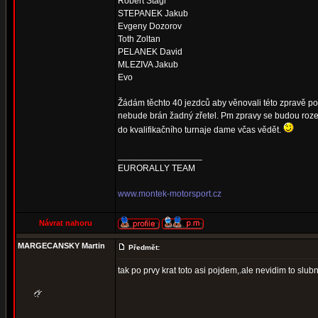
Robert Stagl
STEPANEK Jakub
Evgeny Dozorov
Toth Zoltan
PELANEK David
MLEZIVA Jakub
Evo
Žádám těchto 40 jezdců aby věnovali této zpravě poz
nebude brán žadný zřetel. Pm zpravy se budou rozesí
do kvalifikačního turnaje dame včas vědět.
_________________
EURORALLY TEAM
www.montek-motorsport.cz
Návrat nahoru
MARGECANSKY Martin
Předmět:
tak po prvy krat toto asi pojdem,.ale nevidim to slu