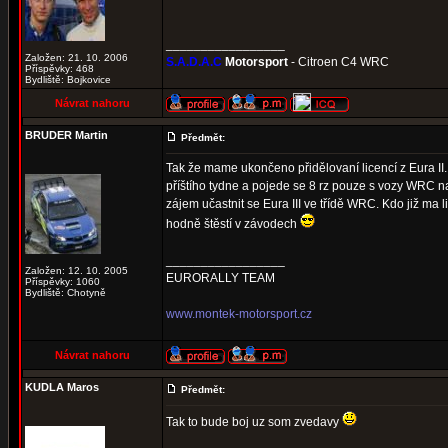
_________________
Založen: 21. 10. 2006
S.A.D.A.C
Motorsport
- Citroen C4 WRC
Příspěvky: 468
Bydliště: Bojkovice
Návrat nahoru
BRUDER Martin
Předmět:
Tak že mame ukončeno přidělovaní licencí z Eura II. 
příštího tydne a pojede se 8 rz pouze s vozy WRC na r
zájem učastnit se Eura III ve třídě WRC. Kdo již ma li
hodně štěstí v závodech
_________________
Založen: 12. 10. 2005
EURORALLY TEAM
Příspěvky: 1060
Bydliště: Chotyně
www.montek-motorsport.cz
Návrat nahoru
KUDLA Maros
Předmět:
Tak to bude boj uz som zvedavy