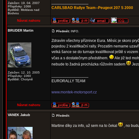
_________________
Založen: 19. 04. 2007
Příspěvky: 1066
CARLSBAD Rallye Team--Peugeot 207 S 2000
Bydliště: Moldava nad
Bodvou
Návrat nahoru
BRUDER Martin
Předmět:
INFO.
Zdravím všechny příznivce Eura. Měsíc je skoro pryč 
pojedou 2 kvalifikační rally. Prozatím nemame uzavř
velká šance se do turnaje kvalifikovat ještě s voze
včas a s dostatečnym předstihem.
Ale již ted mo
nebude to žadná procházka růžovím sadem
Jezd
Založen: 12. 10. 2005
_________________
Příspěvky: 1060
Bydliště: Chotyně
EURORALLY TEAM
www.montek-motorsport.cz
Návrat nahoru
VANEK Jakub
Předmět:
Martine díky za info, už sem na to čekal
, no bud