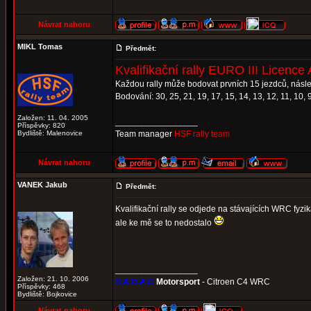
Návrat nahoru
MIKL Tomas
Předmět:
Kvalifikační rally EURO III Licence 
Každou rally může bodovat prvních 15 jezdců, násle
Bodování: 30, 25, 21, 19, 17, 15, 14, 13, 12, 11, 10, 9,
Založen: 11. 04. 2005
_________________
Příspěvky: 820
Bydliště: Malenovice
Team manager
HSF rally team
Návrat nahoru
VANEK Jakub
Předmět:
Kvalifikační rally se odjede na stávajících WRC fyz
ale ke mě se to nedostalo
_________________
Založen: 21. 10. 2006
S.A.D.A.C
Motorsport
- Citroen C4 WRC
Příspěvky: 468
Bydliště: Bojkovice
Návrat nahoru