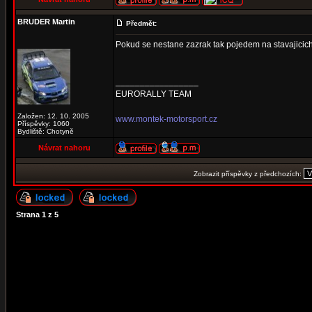
BRUDER Martin
Předmět:
Pokud se nestane zazrak tak pojedem na stavajicich
_________________
EURORALLY TEAM
Založen: 12. 10. 2005
www.montek-motorsport.cz
Příspěvky: 1060
Bydliště: Chotyně
Návrat nahoru
Zobrazit příspěvky z předchozích:
Strana
1
z
5