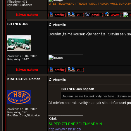
Příspěvky: 471
VÍTĚZ TR2007
(WRC)
, TR2008
(WRC)
, TR2009
(WRC)
, EURO 2
(
Bydliště: Slušovice
Návrat nahoru
BITTNER Jan
Předmět:
Doufám ,že mě kousek kýty necháte . Stavím se v s
_________________
Založen: 23. 04. 2005
Příspěvky: 1142
Návrat nahoru
KRATOCHVIL Roman
Předmět:
BITTNER Jan napsal:
Doufám ,že mě kousek kýty necháte . Stavím se
Já mívám po draku velký hlad,tak si budeš muset p
Založen: 16. 06. 2006
Příspěvky: 145
_________________
Bydliště: Čína,Slušovice
Krtek
SUPER ZELENĚ ZELENÝ ADMIN
http://www.hsfrt.ic.cz/