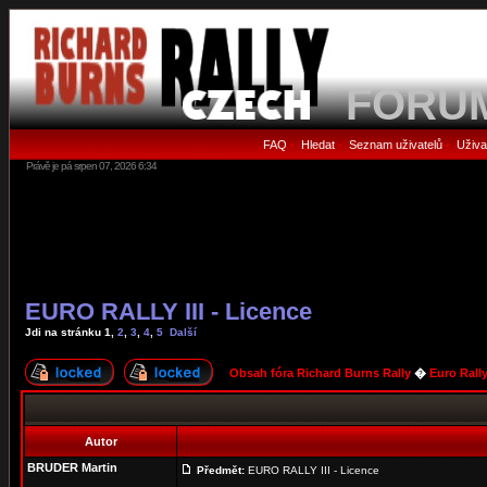
FORU
FAQ
Hledat
Seznam uživatelů
Uživa
•
•
•
Právě je pá srpen 07, 2026 6:34
EURO RALLY III - Licence
Jdi na stránku
1
,
2
,
3
,
4
,
5
Další
Obsah fóra Richard Burns Rally
�
Euro Rall
Autor
BRUDER Martin
Předmět:
EURO RALLY III - Licence