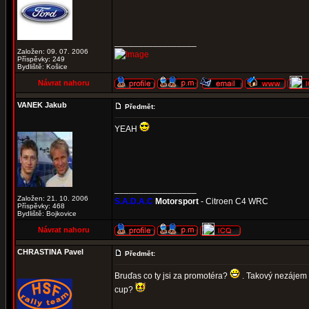
_________________
Založen: 09. 07. 2006
Příspěvky: 249
Bydliště: Košice
Návrat nahoru
VANEK Jakub
Předmět:
YEAH
_________________
Založen: 21. 10. 2006
S.A.D.A.C
Motorsport
- Citroen C4 WRC
Příspěvky: 468
Bydliště: Bojkovice
Návrat nahoru
CHRASTINA Pavel
Předmět:
Bruďas co ty jsi za promotéra?
. Takový nezájem 
cup?